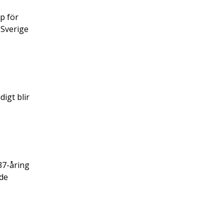
ap för
 Sverige
igt blir
 37-åring
jde