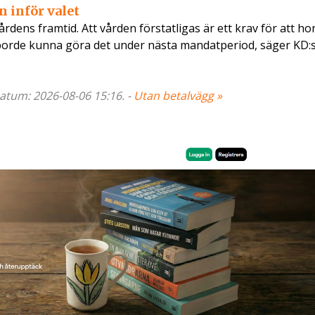
n inför valet
dens framtid. Att vården förstatligas är ett krav för att ho
 Vi borde kunna göra det under nästa mandatperiod, säger KD:
 Datum: 2026-08-06 15:16. -
Utan betalvägg »