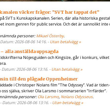
analen väcker frågor: ”SVT har tappat det”
på SVT:s Kunskapskanalen. Serien, där alla historiska gesta
et inom genren för public service. Och det är sannolikt inte d
mnämnda personer:
Mikael Österby
.
- Datum: 2026-08-06 14:16. -
Utan betalvägg »
– alla anställda uppsagda
skrifterna Nöjesguiden och Kingsize, går i konkurs, vilket
era.
- Datum: 2026-08-06 13:16. -
Utan betalvägg »
usin till den plågade Oppenheimer
äddade i Christoper Nolans film ”The Odyssey”. Vad är tiden
 oss själva, skriver Ola Larsmo i sommarserien ”Irrfärder”.
mnämnda personer:
Ola Larsmo
,
Nolans Odysseus
.
- Datum: 2026-08-06 13:16. -
Utan betalvägg »