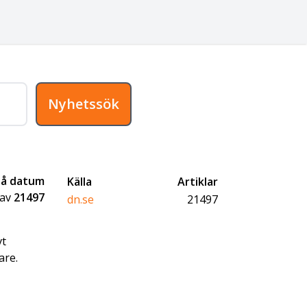
Nyhetssök
på datum
Källa
Artiklar
av
21497
dn.se
21497
vt
are.