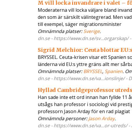
M vill locka invandrare i valet –
Moderaterna vill locka väljare bland invand
den som är särskilt välintegrerad. Men vad 
till exempel, säger migrationsminister
Omnämnda platser:
Sverige
.
dn.se - https://www.dn.se/sv...orgarskap/ 
Sigrid Melchior: Ceuta blottar EU:
BRYSSEL. Ceuta-krisen visar ett Spanien so
länderna vid EU:s yttre gräns allt mer sår
Omnämnda platser:
BRYSSEL
,
Spanien
. O
dn.se - https://www.dn.se/va...ionslinje/ -
Hyllad Cambridgeprofessor utreds 
Han sade inte ett ord innan han fyllde 11 år
utsågs han professor i sociologi vid prest
professorn Jason Arday för en rad plagiat
Omnämnda personer:
Jason Arday
.
dn.se - https://www.dn.se/va...or-utreds/ -