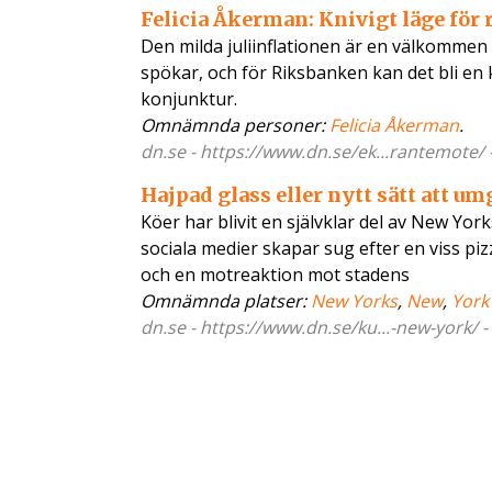
Felicia Åkerman: Knivigt läge för
Den milda juliinflationen är en välkommen m
spökar, och för Riksbanken kan det bli en
konjunktur.
Omnämnda personer:
Felicia Åkerman
.
dn.se - https://www.dn.se/ek...rantemote/ 
Hajpad glass eller nytt sätt att u
Köer har blivit en självklar del av New Yo
sociala medier skapar sug efter en viss piz
och en motreaktion mot stadens
Omnämnda platser:
New Yorks
,
New
,
York
dn.se - https://www.dn.se/ku...-new-york/ 