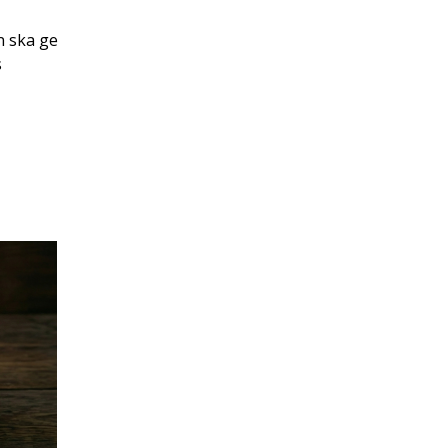
n ska ge
s