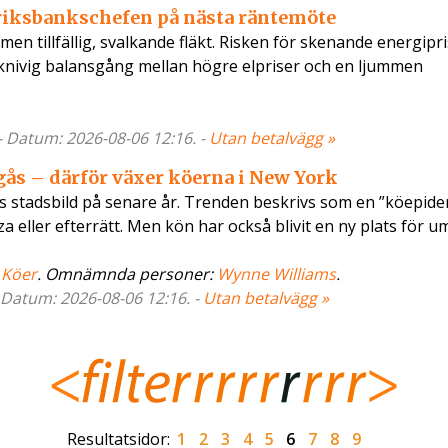
 riksbankschefen på nästa räntemöte
en tillfällig, svalkande fläkt. Risken för skenande energipr
 knivig balansgång mellan högre elpriser och en ljummen
- Datum: 2026-08-06 12:16. -
Utan betalvägg »
mgås – därför växer köerna i New York
rks stadsbild på senare år. Trenden beskrivs som en ”köepide
za eller efterrätt. Men kön har också blivit en ny plats för 
 Köer
. Omnämnda personer:
Wynne Williams
.
- Datum: 2026-08-06 12:16. -
Utan betalvägg »
Resultatsidor:
1
2
3
4
5
6
7
8
9