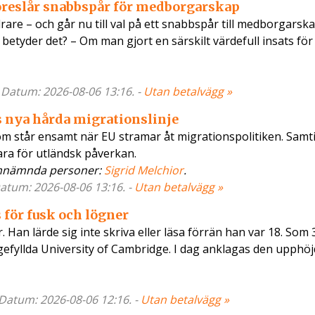
 föreslår snabbspår för medborgarskap
rare – och går nu till val på ett snabbspår till medborgarsk
betyder det? – Om man gjort en särskilt värdefull insats för
- Datum: 2026-08-06 13:16. -
Utan betalvägg »
s nya hårda migrationslinje
m står ensamt när EU stramar åt migrationspolitiken. Samtid
bara för utländsk påverkan.
mnämnda personer:
Sigrid Melchior
.
 Datum: 2026-08-06 13:16. -
Utan betalvägg »
för fusk och lögner
. Han lärde sig inte skriva eller läsa förrän han var 18. Som
igefyllda University of Cambridge. I dag anklagas den upphö
 Datum: 2026-08-06 12:16. -
Utan betalvägg »