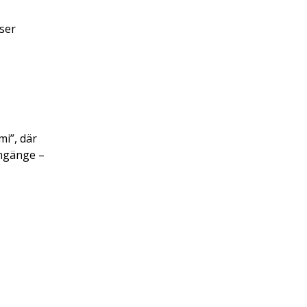
iser
mi”, där
umgänge –