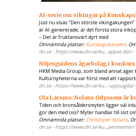
AI-serie om vikingar på Kunskapsk
Just nu visas ”Den störste vikingakungen” 
är AI-genererade, är det första stora inköp
– Det är fruktansvärt dyrt med
Omnämnda platser:
Kunskapskanalen
. O
dn.se - https://www.dn.se/ku...appat-det/ 
Nöjesguidens ägarbolag i konkurs 
HKM Media Group, som bland annat äger tid
Kulturnyheterna var först med att rapport
dn.se - https://www.dn.se/ku...-uppsagda/ 
Ola Larsmo: Nolans Odysseus är k
Tiden och bronsåldersmyten ligger väl inb
gör den med oss? Myter handlar till sist om
Omnämnda platser:
Christoper Nolans
. O
dn.se - https://www.dn.se/ku...penheimer/ 