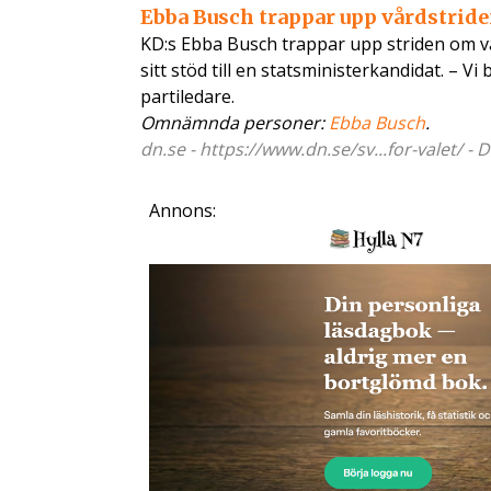
Ebba Busch trappar upp vårdstride
KD:s Ebba Busch trappar upp striden om vår
sitt stöd till en statsministerkandidat. –
partiledare.
Omnämnda personer:
Ebba Busch
.
dn.se - https://www.dn.se/sv...for-valet/ -
Annons: