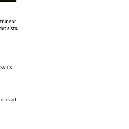
ltningar
et sista.
 SVT:s
 och vad