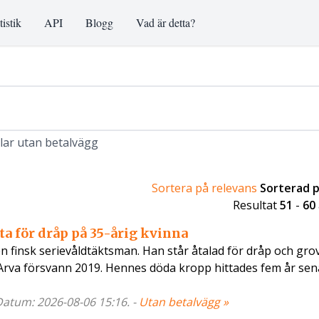
tistik
API
Blogg
Vad är detta?
klar utan betalvägg
Sortera på relevans
Sorterad 
Resultat
51
-
60
ta för dråp på 35-årig kvinna
 finsk serievåldtäktsman. Han står åtalad för dråp och gro
 Arva försvann 2019. Hennes döda kropp hittades fem år sen
 Datum: 2026-08-06 15:16. -
Utan betalvägg »