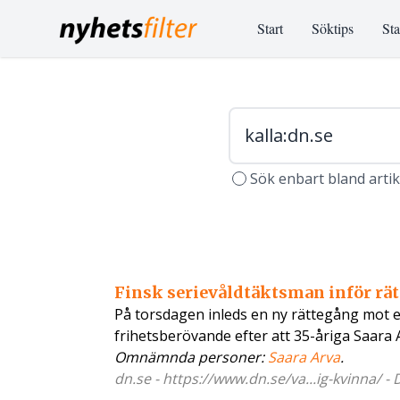
Start
Söktips
Sta
Sök enbart bland arti
Finsk serievåldtäktsman inför rät
På torsdagen inleds en ny rättegång mot en
frihetsberövande efter att 35-åriga Saara
Omnämnda personer:
Saara Arva
.
dn.se - https://www.dn.se/va...ig-kvinna/ -