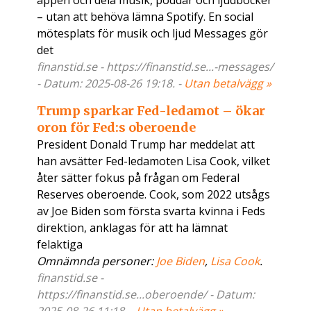
appen och dela musik, poddar och ljudböcker
– utan att behöva lämna Spotify. En social
mötesplats för musik och ljud Messages gör
det
finanstid.se - https://finanstid.se...-messages/
- Datum: 2025-08-26 19:18. -
Utan betalvägg »
Trump sparkar Fed-ledamot – ökar
oron för Fed:s oberoende
President Donald Trump har meddelat att
han avsätter Fed-ledamoten Lisa Cook, vilket
åter sätter fokus på frågan om Federal
Reserves oberoende. Cook, som 2022 utsågs
av Joe Biden som första svarta kvinna i Feds
direktion, anklagas för att ha lämnat
felaktiga
Omnämnda personer:
Joe Biden
,
Lisa Cook
.
finanstid.se -
https://finanstid.se...oberoende/ - Datum: