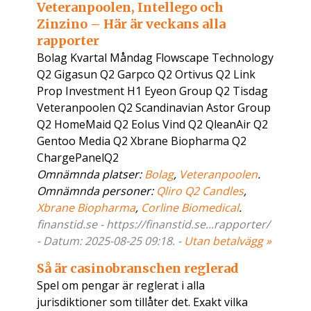
Veteranpoolen, Intellego och
Zinzino – Här är veckans alla
rapporter
Bolag Kvartal Måndag Flowscape Technology
Q2 Gigasun Q2 Garpco Q2 Ortivus Q2 Link
Prop Investment H1 Eyeon Group Q2 Tisdag
Veteranpoolen Q2 Scandinavian Astor Group
Q2 HomeMaid Q2 Eolus Vind Q2 QleanAir Q2
Gentoo Media Q2 Xbrane Biopharma Q2
ChargePanelQ2
Omnämnda platser:
Bolag
,
Veteranpoolen
.
Omnämnda personer:
Qliro Q2 Candles
,
Xbrane Biopharma
,
Corline Biomedical
.
finanstid.se - https://finanstid.se...rapporter/
- Datum: 2025-08-25 09:18. -
Utan betalvägg »
Så är casinobranschen reglerad
Spel om pengar är reglerat i alla
jurisdiktioner som tillåter det. Exakt vilka