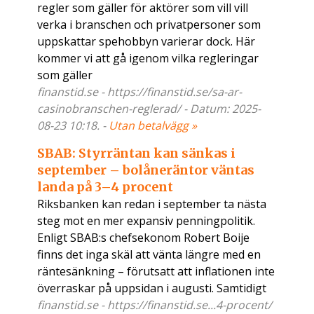
regler som gäller för aktörer som vill vill
verka i branschen och privatpersoner som
uppskattar spehobbyn varierar dock. Här
kommer vi att gå igenom vilka regleringar
som gäller
finanstid.se - https://finanstid.se/sa-ar-
casinobranschen-reglerad/ - Datum: 2025-
08-23 10:18. -
Utan betalvägg »
SBAB: Styrräntan kan sänkas i
september – bolåneräntor väntas
landa på 3–4 procent
Riksbanken kan redan i september ta nästa
steg mot en mer expansiv penningpolitik.
Enligt SBAB:s chefsekonom Robert Boije
finns det inga skäl att vänta längre med en
räntesänkning – förutsatt att inflationen inte
överraskar på uppsidan i augusti. Samtidigt
finanstid.se - https://finanstid.se...4-procent/