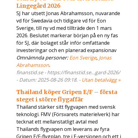
Lingegård 2026
SJ har utsett Jonas Abrahamsson, nuvarande
vd för Swedavia och tidigare vd för Eon
Sverige, till ny vd med tillträde den 1 mars
2026. Beslutet markerar början på en ny fas
för SJ, där bolaget står inför omfattande
investeringar och en planerad expansionav
Omnämnda personer:
Eon Sverige
,
Jonas
Abrahamsson
.
finanstid.se - https://finanstid.se...gard-2026/
- Datum: 2025-08-26 09:18. -
Utan betalvägg »
Thailand köper Gripen E/F – första
steget i större flygaffär
Thailand stärker sitt flygvapen med svensk
teknologi. FMV (Försvarets materielverk) har
tecknat ett mellanstatligt avtal med
Thailands flygvapen om leverans av fyra
Gripen E/F-flygplan, tre i E-versionen och ett i