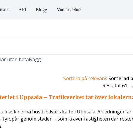
tistik
API
Blogg
Vad är detta?
klar utan betalvägg
Sortera på relevans
Sorterad 
Resultat
61
-
teriet i Uppsala – Trafikverket tar över lokalern
 nu maskinerna hos Lindvalls kaffe i Uppsala. Anledningen är
 – fyrspår genom staden – som kräver fastigheten där roster
s