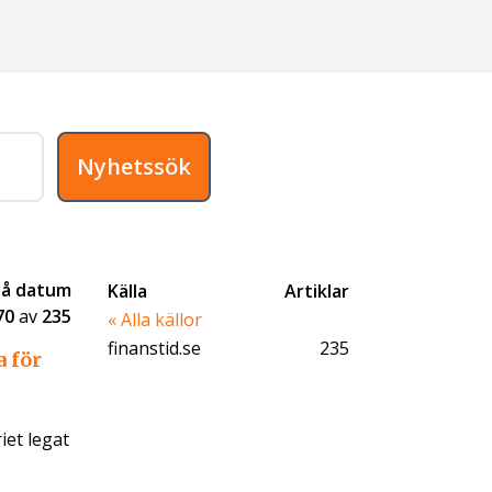
Nyhetssök
på datum
Källa
Artiklar
70
av
235
« Alla källor
finanstid.se
235
a för
iet legat