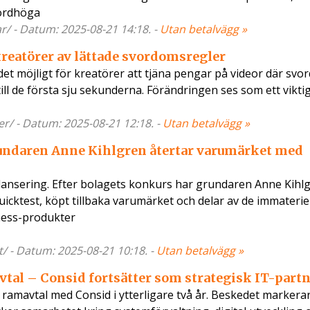
kordhöga
mar/ - Datum: 2025-08-21 14:18. -
Utan betalvägg »
kreatörer av lättade svordomsregler
det möjligt för kreatörer att tjäna pengar på videor där sv
l de första sju sekunderna. Förändringen ses som ett viktig
ler/ - Datum: 2025-08-21 12:18. -
Utan betalvägg »
ndaren Anne Kihlgren återtar varumärket med
lansering. Efter bolagets konkurs har grundaren Anne Kihlg
ktest, köpt tillbaka varumärket och delar av de immaterie
lness-produkter
st/ - Datum: 2025-08-21 10:18. -
Utan betalvägg »
tal – Consid fortsätter som strategisk IT-part
t ramavtal med Consid i ytterligare två år. Beskedet markerar