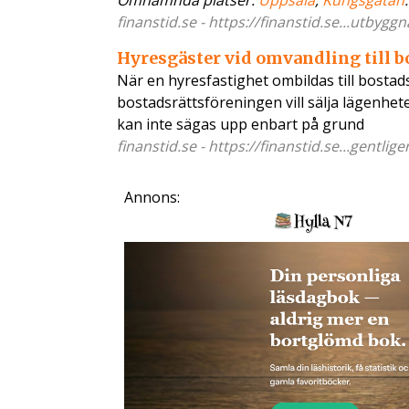
Omnämnda platser:
Uppsala
,
Kungsgatan
.
finanstid.se - https://finanstid.se...utbygg
Hyresgäster vid omvandling till bo
När en hyresfastighet ombildas till bostad
bostadsrättsföreningen vill sälja lägenhet
kan inte sägas upp enbart på grund
finanstid.se - https://finanstid.se...gentlig
Annons: