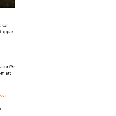
ökar
e toppar
ätta för
om att
iva
a