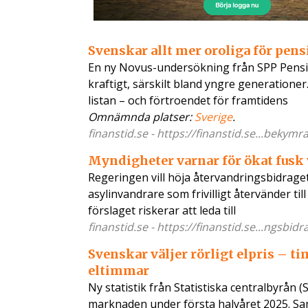
Svenskar allt mer oroliga för pe
En ny Novus-undersökning från SPP Pension
kraftigt, särskilt bland yngre generationer.
listan – och förtroendet för framtidens
Omnämnda platser:
Sverige
.
finanstid.se - https://finanstid.se...bekym
Myndigheter varnar för ökat fusk
Regeringen vill höja återvandringsbidraget 
asylinvandrare som frivilligt återvänder ti
förslaget riskerar att leda till
finanstid.se - https://finanstid.se...ngsbid
Svenskar väljer rörligt elpris – t
eltimmar
Ny statistik från Statistiska centralbyrån 
marknaden under första halvåret 2025. Samt