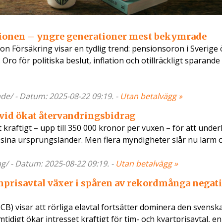
nsionen – yngre generationer mest bekymrade
 Försäkring visar en tydlig trend: pensionsoron i Sverige 
 Oro för politiska beslut, inflation och otillräckligt sparand
rade/ - Datum: 2025-08-22 09:19. -
Utan betalvägg »
 vid ökat återvandringsbidrag
kraftigt – upp till 350 000 kronor per vuxen – för att underl
ll sina ursprungsländer. Men flera myndigheter slår nu larm 
rag/ - Datum: 2025-08-22 09:19. -
Utan betalvägg »
imprisavtal växer i spåren av rekordmånga negat
(SCB) visar att rörliga elavtal fortsätter dominera den svensk
idigt ökar intresset kraftigt för tim- och kvartprisavtal, en