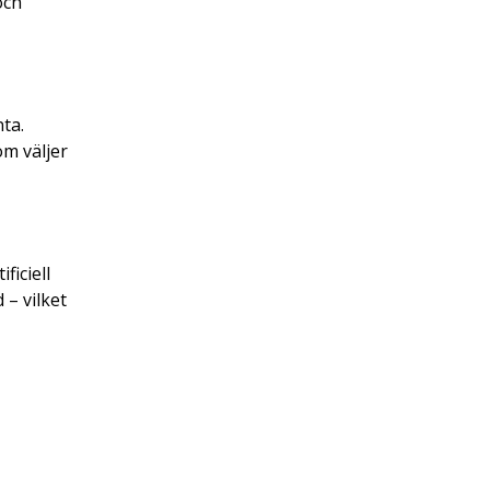
och
ta.
om väljer
ficiell
 – vilket