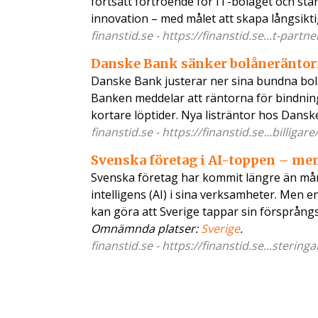
fortsatt förtroende för IT-bolaget och stä
innovation – med målet att skapa långsikt
finanstid.se - https://finanstid.se...t-partn
Danske Bank sänker bolåneräntorna
Danske Bank justerar ner sina bundna bol
Banken meddelar att räntorna för bindnings
kortare löptider. Nya listräntor hos Dansk
finanstid.se - https://finanstid.se...billiga
Svenska företag i AI-toppen – men
Svenska företag har kommit längre än många
intelligens (AI) i sina verksamheter. Men 
kan göra att Sverige tappar sin försprångs
Omnämnda platser:
Sverige
.
finanstid.se - https://finanstid.se...stering