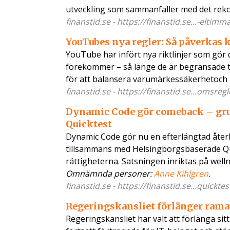
utveckling som sammanfaller med det re
finanstid.se - https://finanstid.se...-eltim
YouTubes nya regler: Så påverkas 
YouTube har infört nya riktlinjer som gör 
förekommer – så länge de är begränsade til
för att balansera varumärkessäkerhetoch
finanstid.se - https://finanstid.se...omsreg
Dynamic Code gör comeback – gru
Quicktest
Dynamic Code gör nu en efterlängtad åter
tillsammans med Helsingborgsbaserade Quic
rättigheterna. Satsningen inriktas på wel
Omnämnda personer:
Anne Kihlgren
.
finanstid.se - https://finanstid.se...quickte
Regeringskansliet förlänger ramav
Regeringskansliet har valt att förlänga sit