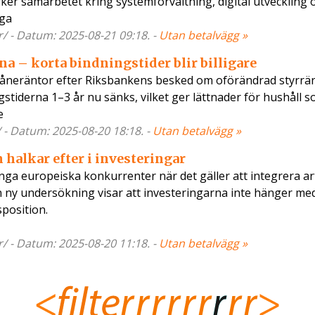
rker samarbetet kring systemförvaltning, digital utveckling 
iga
er/ - Datum: 2025-08-21 09:18. -
Utan betalvägg »
 – korta bindningstider blir billigare
åneräntor efter Riksbankens besked om oförändrad styrrän
tiderna 1–3 år nu sänks, vilket ger lättnader för hushåll s
e
re/ - Datum: 2025-08-20 18:18. -
Utan betalvägg »
 halkar efter i investeringar
 europeiska konkurrenter när det gäller att integrera arti
en ny undersökning visar att investeringarna inte hänger med
position.
ar/ - Datum: 2025-08-20 11:18. -
Utan betalvägg »