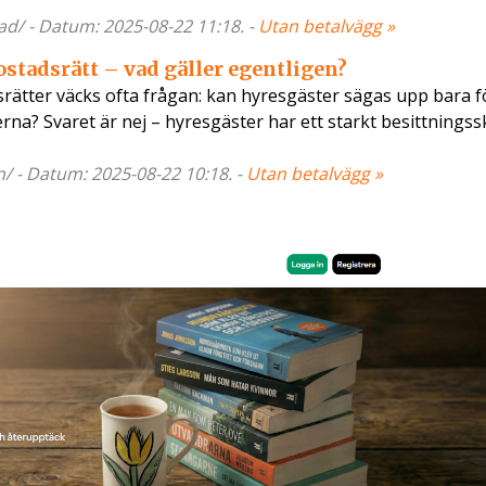
nad/ - Datum: 2025-08-22 11:18. -
Utan betalvägg »
stadsrätt – vad gäller egentligen?
srätter väcks ofta frågan: kan hyresgäster sägas upp bara f
erna? Svaret är nej – hyresgäster har ett starkt besittnings
en/ - Datum: 2025-08-22 10:18. -
Utan betalvägg »