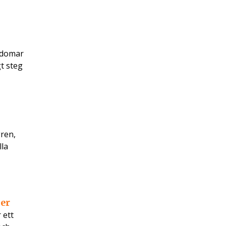
ordomar
t steg
ren,
lla
ner
 ett