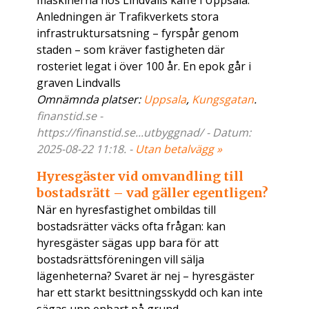
maskinerna hos Lindvalls kaffe i Uppsala.
Anledningen är Trafikverkets stora
infrastruktursatsning – fyrspår genom
staden – som kräver fastigheten där
rosteriet legat i över 100 år. En epok går i
graven Lindvalls
Omnämnda platser:
Uppsala
,
Kungsgatan
.
finanstid.se -
https://finanstid.se...utbyggnad/ - Datum:
2025-08-22 11:18. -
Utan betalvägg »
Hyresgäster vid omvandling till
bostadsrätt – vad gäller egentligen?
När en hyresfastighet ombildas till
bostadsrätter väcks ofta frågan: kan
hyresgäster sägas upp bara för att
bostadsrättsföreningen vill sälja
lägenheterna? Svaret är nej – hyresgäster
har ett starkt besittningsskydd och kan inte