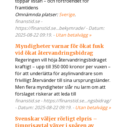
toppar listan – och förtroendet för
framtidens
Omnämnda platser:
Sverige
.
finanstid.se -
https://finanstid.se...bekymrade/ - Datum:
2025-08-22 09:19. -
Utan betalvägg »
Myndigheter varnar för ökat fusk
vid ökat återvandringsbidrag
Regeringen vill höja återvandringsbidraget
kraftigt – upp till 350 000 kronor per vuxen –
för att underlätta för asylinvandrare som
frivilligt återvänder till sina ursprungsländer.
Men flera myndigheter slår nu larm om att
förslaget riskerar att leda till
finanstid.se - https://finanstid.se...ngsbidrag/
- Datum: 2025-08-22 09:19. -
Utan betalvägg »
Svenskar väljer rörligt elpris –
timprisavtal växer i spåren av