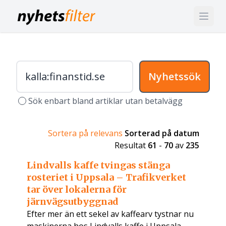
Nyhetssök
Sök enbart bland artiklar utan betalvägg
Sortera på relevans
Sorterad på datum
Resultat
61
-
70
av
235
Lindvalls kaffe tvingas stänga
rosteriet i Uppsala – Trafikverket
tar över lokalerna för
järnvägsutbyggnad
Efter mer än ett sekel av kaffearv tystnar nu