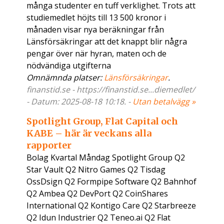
många studenter en tuff verklighet. Trots att
studiemedlet höjts till 13 500 kronor i
månaden visar nya beräkningar från
Länsförsäkringar att det knappt blir några
pengar över när hyran, maten och de
nödvändiga utgifterna
Omnämnda platser:
Länsförsäkringar
.
finanstid.se - https://finanstid.se...diemedlet/
- Datum: 2025-08-18 10:18. -
Utan betalvägg »
Spotlight Group, Flat Capital och
KABE – här är veckans alla
rapporter
Bolag Kvartal Måndag Spotlight Group Q2
Star Vault Q2 Nitro Games Q2 Tisdag
OssDsign Q2 Formpipe Software Q2 Bahnhof
Q2 Ambea Q2 DevPort Q2 CoinShares
International Q2 Kontigo Care Q2 Starbreeze
Q2 Idun Industrier Q2 Teneo.ai Q2 Flat