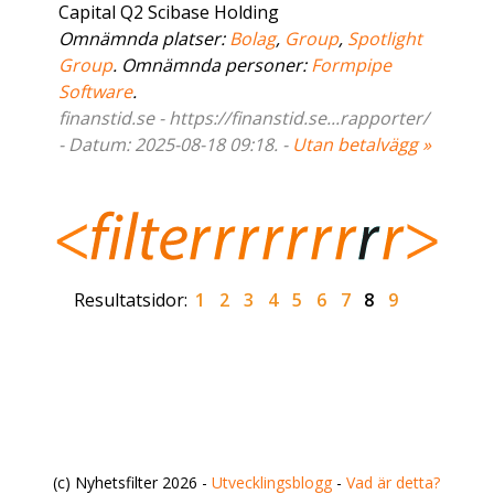
Capital Q2 Scibase Holding
Omnämnda platser:
Bolag
,
Group
,
Spotlight
Group
. Omnämnda personer:
Formpipe
Software
.
finanstid.se - https://finanstid.se...rapporter/
- Datum: 2025-08-18 09:18. -
Utan betalvägg »
Resultatsidor:
1
2
3
4
5
6
7
8
9
(c) Nyhetsfilter 2026 -
Utvecklingsblogg
-
Vad är detta?