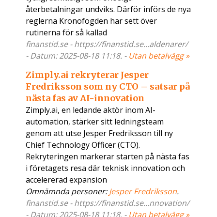
återbetalningar undviks. Därför införs de nya
reglerna Kronofogden har sett över
rutinerna för så kallad
finanstid.se - https://finanstid.se...aldenarer/
- Datum: 2025-08-18 11:18. -
Utan betalvägg »
Zimply.ai rekryterar Jesper
Fredriksson som ny CTO – satsar på
nästa fas av AI-innovation
Zimply.ai, en ledande aktör inom AI-
automation, stärker sitt ledningsteam
genom att utse Jesper Fredriksson till ny
Chief Technology Officer (CTO).
Rekryteringen markerar starten på nästa fas
i företagets resa där teknisk innovation och
accelererad expansion
Omnämnda personer:
Jesper Fredriksson
.
finanstid.se - https://finanstid.se...nnovation/
- Datum: 2025-08-18 11:18. -
Utan betalvägg »