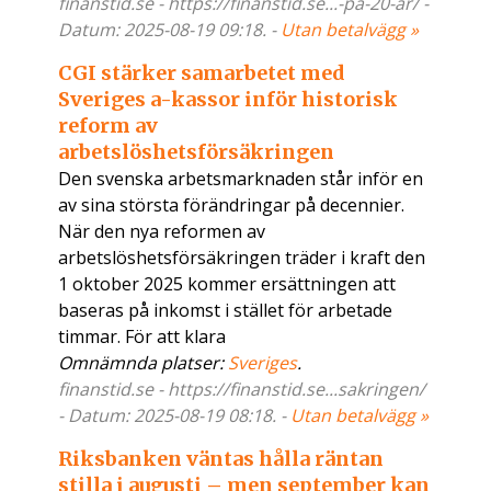
finanstid.se - https://finanstid.se...-pa-20-ar/ -
Datum: 2025-08-19 09:18. -
Utan betalvägg »
CGI stärker samarbetet med
Sveriges a-kassor inför historisk
reform av
arbetslöshetsförsäkringen
Den svenska arbetsmarknaden står inför en
av sina största förändringar på decennier.
När den nya reformen av
arbetslöshetsförsäkringen träder i kraft den
1 oktober 2025 kommer ersättningen att
baseras på inkomst i stället för arbetade
timmar. För att klara
Omnämnda platser:
Sveriges
.
finanstid.se - https://finanstid.se...sakringen/
- Datum: 2025-08-19 08:18. -
Utan betalvägg »
Riksbanken väntas hålla räntan
stilla i augusti – men september kan