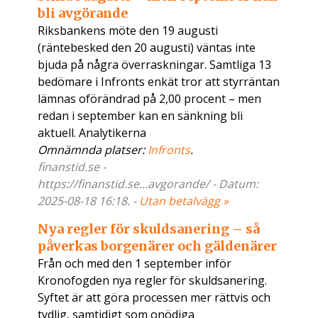
bli avgörande
Riksbankens möte den 19 augusti
(räntebesked den 20 augusti) väntas inte
bjuda på några överraskningar. Samtliga 13
bedömare i Infronts enkät tror att styrräntan
lämnas oförändrad på 2,00 procent – men
redan i september kan en sänkning bli
aktuell. Analytikerna
Omnämnda platser:
Infronts
.
finanstid.se -
https://finanstid.se...avgorande/ - Datum:
2025-08-18 16:18. -
Utan betalvägg »
Nya regler för skuldsanering – så
påverkas borgenärer och gäldenärer
Från och med den 1 september inför
Kronofogden nya regler för skuldsanering.
Syftet är att göra processen mer rättvis och
tydlig, samtidigt som onödiga