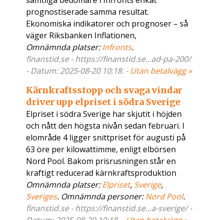
samtliga bedömare i Infronts enkät
prognostiserade samma resultat.
Ekonomiska indikatorer och prognoser – så
väger Riksbanken Inflationen,
Omnämnda platser:
Infronts
.
finanstid.se - https://finanstid.se...ad-pa-200/
- Datum: 2025-08-20 10:18. -
Utan betalvägg »
Kärnkraftsstopp och svaga vindar
driver upp elpriset i södra Sverige
Elpriset i södra Sverige har skjutit i höjden
och nått den högsta nivån sedan februari. I
elområde 4 ligger snittpriset för augusti på
63 öre per kilowattimme, enligt elbörsen
Nord Pool. Bakom prisrusningen står en
kraftigt reducerad kärnkraftsproduktion
Omnämnda platser:
Elpriset
,
Sverige
,
Sveriges
. Omnämnda personer:
Nord Pool
.
finanstid.se - https://finanstid.se...a-sverige/ -