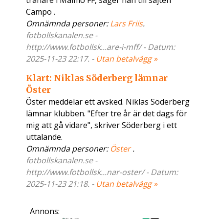
tränare i Malmö FF, säger han till sajten
Campo .
Omnämnda personer:
Lars Friis
.
fotbollskanalen.se -
http://www.fotbollsk...are-i-mff/ - Datum:
2025-11-23 22:17. -
Utan betalvägg »
Klart: Niklas Söderberg lämnar
Öster
Öster meddelar ett avsked. Niklas Söderberg
lämnar klubben. "Efter tre år är det dags för
mig att gå vidare", skriver Söderberg i ett
uttalande.
Omnämnda personer:
Öster
.
fotbollskanalen.se -
http://www.fotbollsk...nar-oster/ - Datum:
2025-11-23 21:18. -
Utan betalvägg »
Annons: