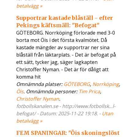
betalvägg »
Supportrar kastade blåställ - efter
Pekings käftsmäll: "Befogat"
GÖTEBORG. Norrköping förlorade med 3-0
borta mot Öis i det första kvalmötet. Då
kastade mängder av supportrar ner sina
blåställ från läktarplats. - Det är befogat på
ett sätt, tycker jag, säger lagkapten
Christoffer Nyman. - Det är för dåligt att
komma hit
Omnämnda platser:
GÖTEBORG
,
Norrköping
,
Öis
. Omnämnda personer:
Tim Prica
,
Christoffer Nyman
.
fotbollskanalen.se - http://www.fotbollsk...l-
befogat/ - Datum: 2025-11-22 19:18. -
Utan
betalvägg »
FEM SPANINGAR: "Öis skoningslöst