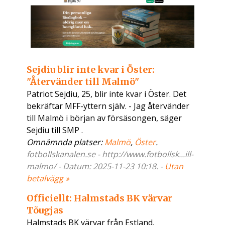
Sejdiu blir inte kvar i Öster:
"Återvänder till Malmö"
Patriot Sejdiu, 25, blir inte kvar i Öster. Det
bekräftar MFF-yttern själv. - Jag återvänder
till Malmö i början av försäsongen, säger
Sejdiu till SMP .
Omnämnda platser:
Malmö
,
Öster
.
fotbollskanalen.se - http://www.fotbollsk...ill-
malmo/ - Datum: 2025-11-23 10:18. -
Utan
betalvägg »
Officiellt: Halmstads BK värvar
Tõugjas
Halmstads BK värvar från Estland.