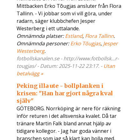
Mittbacken Erko Tõugjas ansluter från Flora
Tallinn. - Vi jobbar som vi vill göra, under
radarn, säger klubbchefen Jesper
Westerberg i ett uttalande.
Omnämnda platser:
Estland
,
Flora Tallinn
.
Omnämnda personer:
Erko Tõugjas
,
Jesper
Westerberg
.
fotbollskanalen.se - http://www.fotbollsk...r-
tougjas/ - Datum: 2025-11-22 23:17. -
Utan
betalvägg »
Peking illa ute - bollplanken i
krisen: "Han har gjort några kval
själv"
GÖTEBORG. Norrköping är nere för räkning
inför returen i det allsvenska kvalet. Då tar
tränare Martin Falk bland annat hjälp av
tidigare kollegor. - Jag har goda vänner i
branschen som jag så klart kan bolla med,