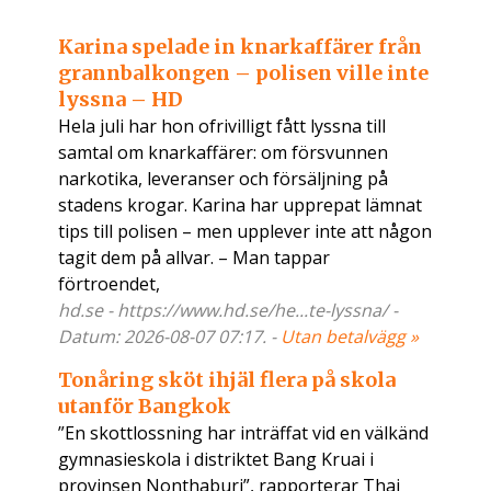
Karina spelade in knarkaffärer från
grannbalkongen – polisen ville inte
lyssna – HD
Hela juli har hon ofrivilligt fått lyssna till
samtal om knarkaffärer: om försvunnen
narkotika, leveranser och försäljning på
stadens krogar. Karina har upprepat lämnat
tips till polisen – men upplever inte att någon
tagit dem på allvar. – Man tappar
förtroendet,
hd.se - https://www.hd.se/he...te-lyssna/ -
Datum: 2026-08-07 07:17. -
Utan betalvägg »
Tonåring sköt ihjäl flera på skola
utanför Bangkok
”En skottlossning har inträffat vid en välkänd
gymnasieskola i distriktet Bang Kruai i
provinsen Nonthaburi”, rapporterar Thai