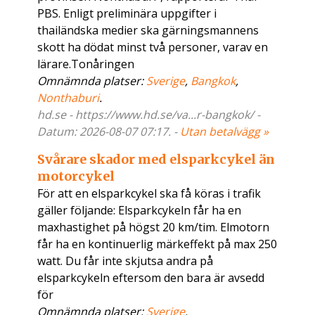
PBS. Enligt preliminära uppgifter i
thailändska medier ska gärningsmannens
skott ha dödat minst två personer, varav en
lärare.Tonåringen
Omnämnda platser:
Sverige
,
Bangkok
,
Nonthaburi
.
hd.se - https://www.hd.se/va...r-bangkok/ -
Datum: 2026-08-07 07:17. -
Utan betalvägg »
Svårare skador med elsparkcykel än
motorcykel
För att en elsparkcykel ska få köras i trafik
gäller följande: Elsparkcykeln får ha en
maxhastighet på högst 20 km/tim. Elmotorn
får ha en kontinuerlig märkeffekt på max 250
watt. Du får inte skjutsa andra på
elsparkcykeln eftersom den bara är avsedd
för
Omnämnda platser:
Sverige
.