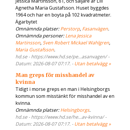
Jessica Martinsson, 61, och säljare är Lill
Agnetha Maria Gustafsson. Huset byggdes
1964 och har en boyta på 102 kvadratmeter.
Ägarbytet
Omnämnda platser:
Perstorp
,
Fasanvägen
.
Omnämnda personer:
Lena Jessica
Martinsson
,
Sven Robert Mickael Wahlgren
,
Maria Gustafsson
.
hd.se - https://www.hd.se/pe...asanvagen/ -
Datum: 2026-08-07 07:17. -
Utan betalvägg »
Man greps för misshandel av
kvinna
Tidigt i morse greps en man i Helsingborgs
kommun som misstänkt för misshandel av en
kvinna.
Omnämnda platser:
Helsingborgs
.
hd.se - https://www.hd.se/he...av-kvinna/ -
Datum: 2026-08-07 07:17. -
Utan betalvägg »