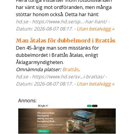
Flera tunga instanser inom fotbollsvärlden
har vänt sig mot ordföranden, men många
stöttar honom också. Detta har hänt:
hd.se - https://www.hd.se/sp...-har-hant/ -
Datum: 2026-08-07 08:17. -
Utan betalvägg »
Man åtalas för dubbelmord i Brattås
Den 45-årige man som misstänks för
dubbelmordet i Brattås åtalas, enligt
Åklagarmyndigheten.
Omnämnda platser:
Brattås
.
hd.se - https://www.hd.se/sv...i-brattas/ -
Datum: 2026-08-07 08:17. -
Utan betalvägg »
Annons: