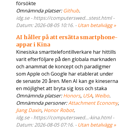
försökte
Omnämnda platser:
Github
.
idg.se - https://computerswed...stest.html -
Datum: 2026-08-05 10:16. -
Utan betalvägg »
AI håller på att ersätta smartphone-
appar i Kina
Kinesiska smarttelefontillverkare har hittills
varit efterföljare på den globala marknaden
och anammat de koncept och paradigmer
som Apple och Google har etablerat under
de senaste 20 åren. Men AI kan ge kineserna
en möjlighet att bryta sig loss och staka
Omnämnda platser:
Honors
,
USA
,
Weibo
.
Omnämnda personer:
Attachment Economy
,
Jiang Daxin
,
Honor Robot
.
idg.se - https://computerswed...-kina.html -
Datum: 2026-08-05 07:16. -
Utan betalvägg »