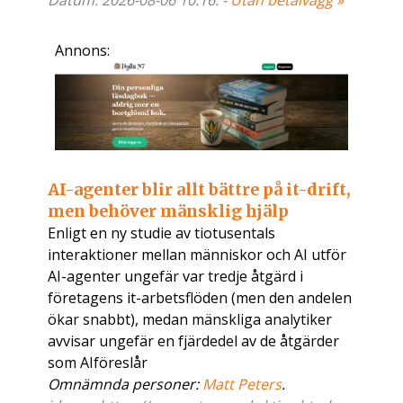
Datum: 2026-08-06 10:16. -
Utan betalvägg »
Annons:
AI-agenter blir allt bättre på it-drift,
men behöver mänsklig hjälp
Enligt en ny studie av tiotusentals
interaktioner mellan människor och AI utför
AI-agenter ungefär var tredje åtgärd i
företagens it-arbetsflöden (men den andelen
ökar snabbt), medan mänskliga analytiker
avvisar ungefär en fjärdedel av de åtgärder
som AIföreslår
Omnämnda personer:
Matt Peters
.