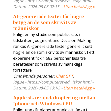
idg.se - https://computerswed...ktiga.html -
Datum: 2026-08-06 07:15. -
Utan betalvägg »
AI-genererade texter får högre
betyg än de som skrivits av
människor
Enligt en ny studie som publicerats i
tidskriften Judgment and Decision Making
rankas AI-genererade texter generellt sett
högre än de som skrivits av människor. I ett
experiment fick 1 682 personer läsa tre
berättelser som skrivits av mänskliga
författare
Omnämnda personer:
Chat GPT
.
idg.se - https://computerswed...iskor.html -
Datum: 2026-08-05 13:16. -
Utan betalvägg »
Apple ska erbjuda kopiering mellan
Iphone och Windows i EU
Enligt uppgift planerar Apple att lägga till