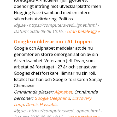
företagets AI-modeller i juli gjorde ett
obehörigt intrång mot utvecklarplattformen
Hugging Face i samband med en intern
säkerhetsutvärdering. Politico
idg.se - https://computerswed...ighet.html -
Datum: 2026-08-06 10:16. -
Utan betalvägg »
Google möblerar om i AI-toppen
Google och Alphabet meddelar att de nu
genomför en större omorganisation av sin
AI-verksamhet. Veteranen Jeff Dean, som
arbetat på företaget i 27 år och senast var
Googles chefsforskare, lämnar nu sin roll.
Istället har han och Google-forskaren Sanjay
Ghemawat
Omnämnda platser:
Alphabet
. Omnämnda
personer:
Google Deepmind
,
Discovery
Loop
,
Demis Hassabis
.
idg.se - https://computerswed...oppen.html -