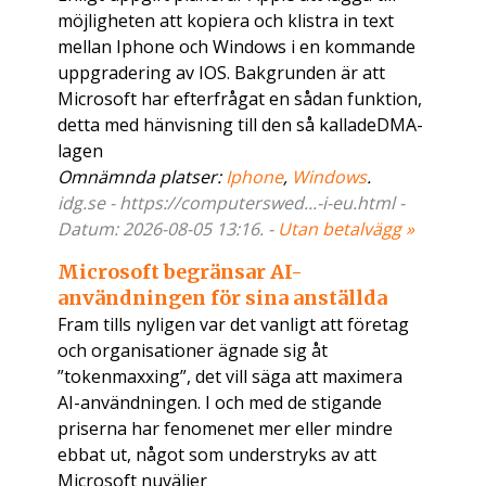
möjligheten att kopiera och klistra in text
mellan Iphone och Windows i en kommande
uppgradering av IOS. Bakgrunden är att
Microsoft har efterfrågat en sådan funktion,
detta med hänvisning till den så kalladeDMA-
lagen
Omnämnda platser:
Iphone
,
Windows
.
idg.se - https://computerswed...-i-eu.html -
Datum: 2026-08-05 13:16. -
Utan betalvägg »
Microsoft begränsar AI-
användningen för sina anställda
Fram tills nyligen var det vanligt att företag
och organisationer ägnade sig åt
”tokenmaxxing”, det vill säga att maximera
AI-användningen. I och med de stigande
priserna har fenomenet mer eller mindre
ebbat ut, något som understryks av att
Microsoft nuväljer