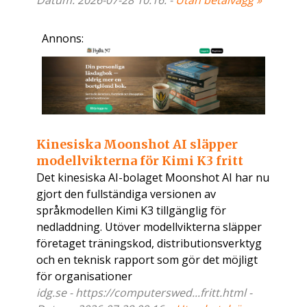
Datum: 2026-07-28 10:16. -
Utan betalvägg »
Annons:
Kinesiska Moonshot AI släpper
modellvikterna för Kimi K3 fritt
Det kinesiska AI-bolaget Moonshot AI har nu
gjort den fullständiga versionen av
språkmodellen Kimi K3 tillgänglig för
nedladdning. Utöver modellvikterna släpper
företaget träningskod, distributionsverktyg
och en teknisk rapport som gör det möjligt
för organisationer
idg.se - https://computerswed...fritt.html -