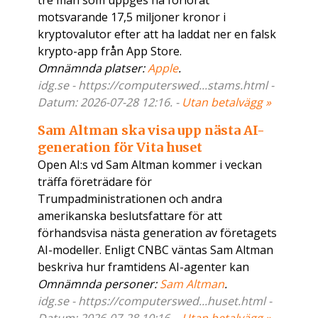
tre män som uppges ha förlorat
motsvarande 17,5 miljoner kronor i
kryptovalutor efter att ha laddat ner en falsk
krypto-app från App Store.
Omnämnda platser:
Apple
.
idg.se - https://computerswed...stams.html -
Datum: 2026-07-28 12:16. -
Utan betalvägg »
Sam Altman ska visa upp nästa AI-
generation för Vita huset
Open AI:s vd Sam Altman kommer i veckan
träffa företrädare för
Trumpadministrationen och andra
amerikanska beslutsfattare för att
förhandsvisa nästa generation av företagets
AI-modeller. Enligt CNBC väntas Sam Altman
beskriva hur framtidens AI-agenter kan
Omnämnda personer:
Sam Altman
.
idg.se - https://computerswed...huset.html -