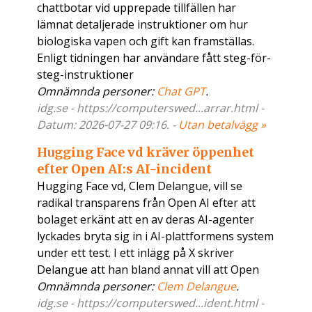
chattbotar vid upprepade tillfällen har
lämnat detaljerade instruktioner om hur
biologiska vapen och gift kan framställas.
Enligt tidningen har användare fått steg-för-
steg-instruktioner
Omnämnda personer:
Chat GPT
.
idg.se - https://computerswed...arrar.html -
Datum: 2026-07-27 09:16. -
Utan betalvägg »
Hugging Face vd kräver öppenhet
efter Open AI:s AI-incident
Hugging Face vd, Clem Delangue, vill se
radikal transparens från Open AI efter att
bolaget erkänt att en av deras AI-agenter
lyckades bryta sig in i AI-plattformens system
under ett test. I ett inlägg på X skriver
Delangue att han bland annat vill att Open
Omnämnda personer:
Clem Delangue
.
idg.se - https://computerswed...ident.html -