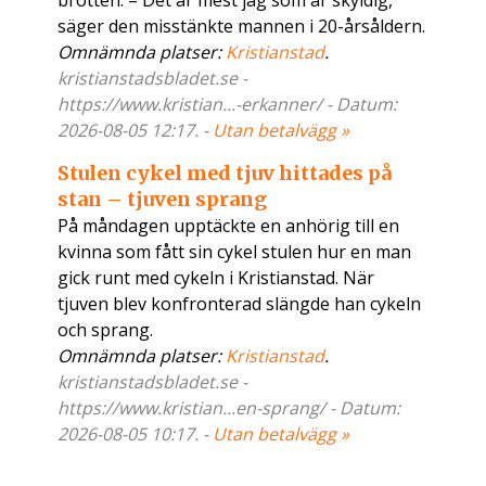
brotten. – Det är mest jag som är skyldig,
säger den misstänkte mannen i 20-årsåldern.
Omnämnda platser:
Kristianstad
.
kristianstadsbladet.se -
https://www.kristian...-erkanner/ - Datum:
2026-08-05 12:17. -
Utan betalvägg »
Stulen cykel med tjuv hittades på
stan – tjuven sprang
På måndagen upptäckte en anhörig till en
kvinna som fått sin cykel stulen hur en man
gick runt med cykeln i Kristianstad. När
tjuven blev konfronterad slängde han cykeln
och sprang.
Omnämnda platser:
Kristianstad
.
kristianstadsbladet.se -
https://www.kristian...en-sprang/ - Datum:
2026-08-05 10:17. -
Utan betalvägg »