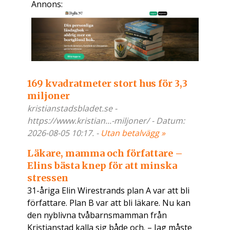
Annons:
169 kvadratmeter stort hus för 3,3
miljoner
kristianstadsbladet.se -
https://www.kristian...-miljoner/ - Datum:
2026-08-05 10:17. -
Utan betalvägg »
Läkare, mamma och författare –
Elins bästa knep för att minska
stressen
31-åriga Elin Wirestrands plan A var att bli
författare. Plan B var att bli läkare. Nu kan
den nyblivna tvåbarnsmamman från
Kristianstad kalla sig både och. – Jag måste