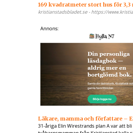
169 kvadratmeter stort hus för 3,3
kristianstadsbladet.se - https://www.kristi
Annons:
Läkare, mamma och författare – El
31-åriga Elin Wirestrands plan A var att bli