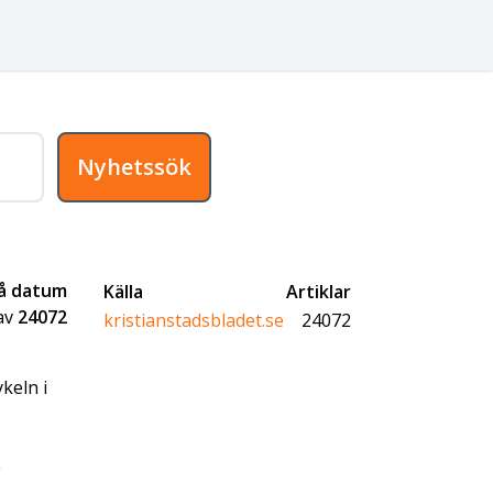
Nyhetssök
på datum
Källa
Artiklar
av
24072
kristianstadsbladet.se
24072
keln i