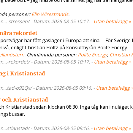
 både och. – Jag måste och vill skriva, jag har så många idé
da personer:
Elin Wirestrands
.
an...-stressen/ - Datum: 2026-08-05 10:17. -
Utan betalvägg »
 nära rekordet
portvägar har fått gaslager i Europa att sina. – För Sverige
nivå, enligt Christian Holtz på konsultbyrån Polite Energy.
llanöstern
. Omnämnda personer:
Polite Energy
,
Christian 
an...-rekordet/ - Datum: 2026-08-05 10:17. -
Utan betalvägg »
ag i Kristianstad
an...tad-o92Qx/ - Datum: 2026-08-05 09:16. -
Utan betalvägg 
v och Kristianstad
ch Kristianstad sedan klockan 08:30. Inga tåg kan i nuläget 
ningsbussar.
an...stianstad/ - Datum: 2026-08-05 09:16. -
Utan betalvägg »