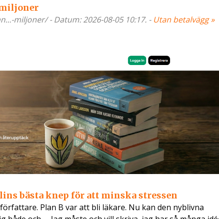
 miljoner
an...-miljoner/ - Datum: 2026-08-05 10:17. -
Utan betalvägg »
ins bästa knep för att minska stressen
 författare. Plan B var att bli läkare. Nu kan den nyblivna