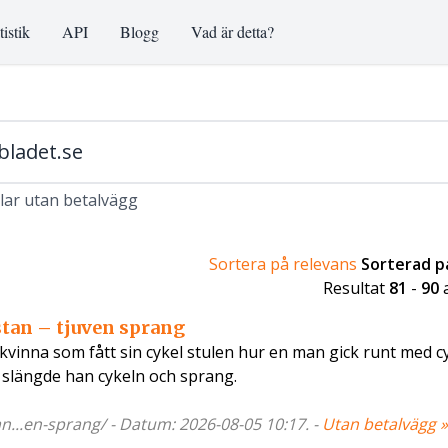
tistik
API
Blogg
Vad är detta?
klar utan betalvägg
Sortera på relevans
Sorterad 
Resultat
81
-
90
stan – tjuven sprang
vinna som fått sin cykel stulen hur en man gick runt med cy
d slängde han cykeln och sprang.
an...en-sprang/ - Datum: 2026-08-05 10:17. -
Utan betalvägg »