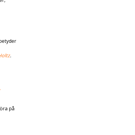
er,
 betyder
Holtz
.
»
köra på