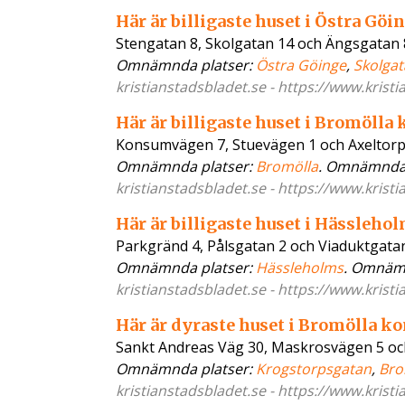
Här är billigaste huset i Östra 
Stengatan 8, Skolgatan 14 och Ängsgatan 
Omnämnda platser:
Östra Göinge
,
Skolga
kristianstadsbladet.se - https://www.kristi
Här är billigaste huset i Bromöl
Konsumvägen 7, Stuevägen 1 och Axeltorp
Omnämnda platser:
Bromölla
. Omnämnda
kristianstadsbladet.se - https://www.kristi
Här är billigaste huset i Hässle
Parkgränd 4, Pålsgatan 2 och Viaduktgata
Omnämnda platser:
Hässleholms
. Omnäm
kristianstadsbladet.se - https://www.kristi
Här är dyraste huset i Bromölla 
Sankt Andreas Väg 30, Maskrosvägen 5 oc
Omnämnda platser:
Krogstorpsgatan
,
Bro
kristianstadsbladet.se - https://www.kristi