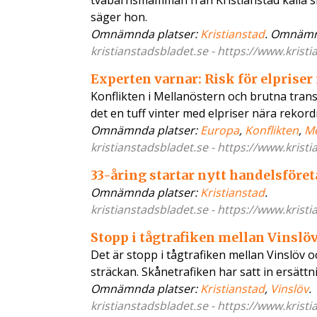
tvåbarnsmamman från Kristianstad kalla sig
säger hon.
Omnämnda platser:
Kristianstad
. Omnämn
kristianstadsbladet.se - https://www.kristi
Experten varnar: Risk för elpriser
Konflikten i Mellanöstern och brutna trans
det en tuff vinter med elpriser nära rekord
Omnämnda platser:
Europa
,
Konflikten
,
Me
kristianstadsbladet.se - https://www.kristi
33-åring startar nytt handelsföret
Omnämnda platser:
Kristianstad
.
kristianstadsbladet.se - https://www.kristi
Stopp i tågtrafiken mellan Vinslö
Det är stopp i tågtrafiken mellan Vinslöv o
sträckan. Skånetrafiken har satt in ersätt
Omnämnda platser:
Kristianstad
,
Vinslöv
.
kristianstadsbladet.se - https://www.kristi