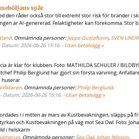
rmeböljans spår
d den råder också stor till extremt stor risk för bränder i s
ningen är AI-genererad. Felaktigheter kan förekomma. Stor b
tland
. Omnämnda personer:
Jeppe Gustafsson
,
SVEN LIND
- Datum: 2026-06-26 15:16. -
Utan betalvägg »
cia är klar för klubben. Foto: MATHILDA SCHULER / BILDB
chef Philip Berglund har gjort sin första värvning. Anfalla
a huserar
nfallaren
. Omnämnda personer:
Philip Berglund
.
 - Datum: 2026-06-26 15:16. -
Utan betalvägg »
rdades i i mitten av mars av Kustbevakningen, släpps på fri
tyrkan och Kustbevakningen på väg mot Sea Owl. Foto: Joh
d i helskärm
Kamerun
. Omnämnda personer:
Sea Owl
,
Johan Nilsson
.