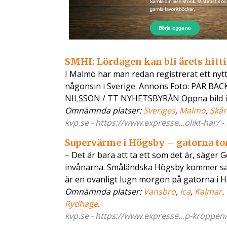
SMHI: Lördagen kan bli årets hitt
I Malmö har man redan registrerat ett nytt
någonsin i Sverige. Annons Foto: PÄR B
NILSSON / TT NYHETSBYRÅN Öppna bild i 
Omnämnda platser:
Sveriges
,
Malmö
,
Skå
kvp.se - https://www.expresse...olikt-har/ 
Supervärme i Högsby – gatorna to
– Det är bara att ta ett som det är, säger 
invånarna. Småländska Högsby kommer sann
är en ovanligt lugn morgon på gatorna i 
Omnämnda platser:
Vansbro
,
Ica
,
Kalmar
.
Rydhage
.
kvp.se - https://www.expresse...p-kroppen/