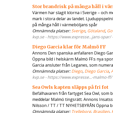
Stor brandrisk på många håll i vä
Värmen har slagit klorna i Sverige – och me
mark i stora delar av landet. Ljuduppspel
på många håll i värmeböljans spår
Omnämnda platser:
Sverige
,
Götaland
,
Go
kvp.se - https://www.expresse...jans-spar/ 
Diego Garcia klar för Malmö FF
Annons Den spanska anfallaren Diego Gar
Öppna bild i helskärm Malmö FF:s nya sport
Garcia ansluter från Leganes, som numer
Omnämnda platser:
Diego
,
Diego Garcia
,
A
kvp.se - https://www.expresse...-malmo-ff/
Sea Owls kapten släpps på fri fot
Befälhavaren från fartyget Sea Owl, som bo
meddelar Malmö tingsrätt. Annons Insatss
Nilsson / TT / TT NYHETSBYRÅN Öppna bil
Omnämnda platser:
Trelleborg
,
Brasilien
,