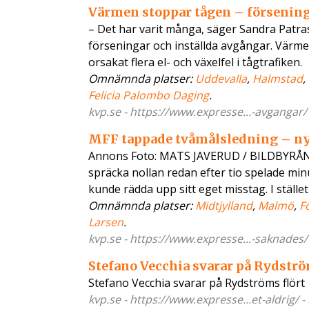
Värmen stoppar tågen – försening
– Det har varit många, säger Sandra Patras
förseningar och inställda avgångar. Värmen
orsakat flera el- och växelfel i tågtrafiken.
Omnämnda platser:
Uddevalla
,
Halmstad
,
Felicia Palombo Daging
.
kvp.se - https://www.expresse...-avgangar/
MFF tappade tvåmålsledning – ny
Annons Foto: MATS JAVERUD / BILDBYRÅN Öp
spräcka nollan redan efter tio spelade mi
kunde rädda upp sitt eget misstag. I stället
Omnämnda platser:
Midtjylland
,
Malmö
,
F
Larsen
.
kvp.se - https://www.expresse...-saknades/
Stefano Vecchia svarar på Rydströ
Stefano Vecchia svarar på Rydströms flört
kvp.se - https://www.expresse...et-aldrig/ 