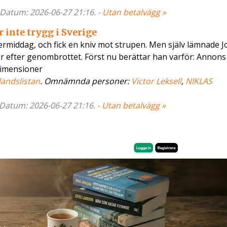
- Datum: 2026-06-27 21:16. -
Utan betalvägg »
 inte trygg i Sverige
termiddag, och fick en kniv mot strupen. Men själv lämnade 
r efter genombrottet. Först nu berättar han varför: Annons
dimensioner
landslistan
. Omnämnda personer:
Victor Leksell
,
NIKLAS
- Datum: 2026-06-27 21:16. -
Utan betalvägg »