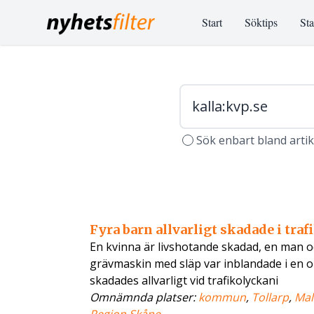
Start
Söktips
Sta
Sök enbart bland arti
Fyra barn allvarligt skadade i traf
En kvinna är livshotande skadad, en man och
grävmaskin med släp var inblandade i en o
skadades allvarligt vid trafikolyckani
Omnämnda platser:
kommun
,
Tollarp
,
Ma