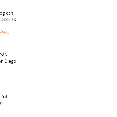
kog och
randrisk
WALL
.
YRÅN
ren Diego
 fot
an