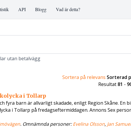
tistik
API
Blogg
Vad är detta?
klar utan betalvägg
Sortera på relevans
Sorterad 
Resultat
81
-
9
ikolycka i Tollarp
 fyra barn är allvarligt skadade, enligt Region Skåne. En bi
lycka i Tollarp på fredagseftermiddagen. Annons Sex perso
lmövägen
. Omnämnda personer:
Evelina Olsson
,
Jan Samue