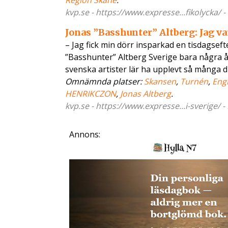
Region Skåne
.
kvp.se - https://www.expresse...fikolycka/ 
Jonas ”Basshunter” Altberg: Jag var
– Jag fick min dörr insparkad en tisdagsef
”Basshunter” Altberg Sverige bara några å
svenska artister lär ha upplevt så många 
Omnämnda platser:
Skansen
,
Turnén
,
Eng
HENRIKCZON
,
Jonas Altberg
.
kvp.se - https://www.expresse...i-sverige/ 
Annons: