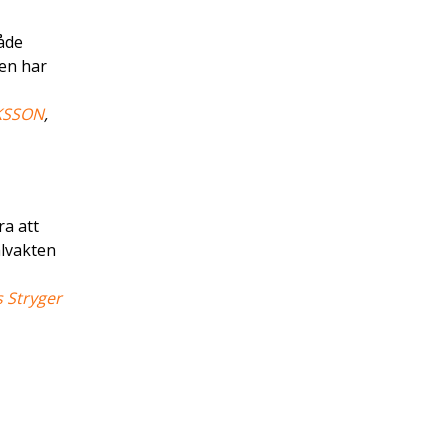
både
men har
KSSON
,
a att
ålvakten
s Stryger