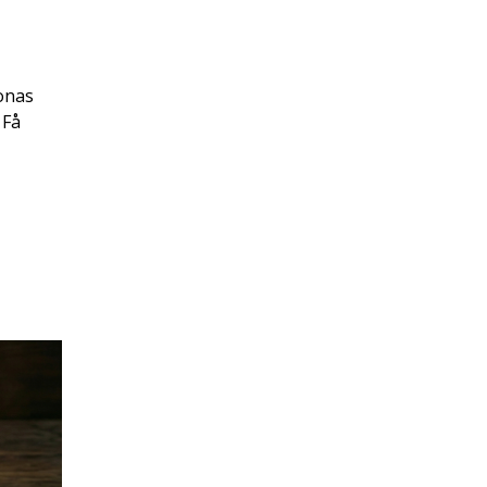
Jonas
 Få