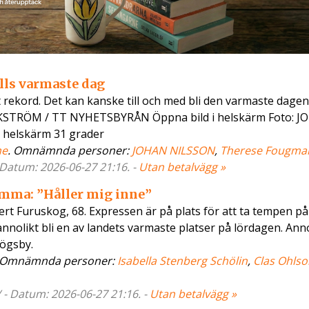
ills varmaste dag
 rekord. Det kan kanske till och med bli den varmaste dagen
ÄCKSTRÖM / TT NYHETSBYRÅN Öppna bild i helskärm Foto: 
helskärm 31 grader
ne
. Omnämnda personer:
JOHAN NILSSON
,
Therese Fougma
- Datum: 2026-06-27 21:16. -
Utan betalvägg »
mma: ”Håller mig inne”
Gert Furuskog, 68. Expressen är på plats för att ta tempen på
olikt bli en av landets varmaste platser på lördagen. Ann
Högsby.
 Omnämnda personer:
Isabella Stenberg Schölin
,
Clas Ohlso
 - Datum: 2026-06-27 21:16. -
Utan betalvägg »