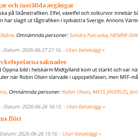
ar och inställda avgångar
ka på Skånetrafiken. Elfel, växelfel och solkurvor innebär 
 har slagit ut tågtrafiken i sydvästra Sverige. Annons Vär
Skåne
. Omnämnda personer:
Sandra Patraska
,
HENRIK ISA
 - Datum: 2026-06-27 21:16. -
Utan betalvägg »
ckelspelarna saknades
pna bild i helskärm Midtjylland kom ut starkt och var när
nuter när Robin Olsen slarvade i uppspelsfasen, men MFF-m
oto
. Omnämnda personer:
Robin Olsen
,
MATS JAVERUD
,
Jen
 - Datum: 2026-06-26 16:15. -
Utan betalvägg »
ms flört
- Datum: 2026-06-26 15:16. -
Utan betalvägg »