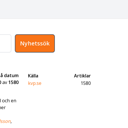
Nyhetssök
på datum
Källa
Artiklar
0
av
1580
kvp.se
1580
l och en
ner
lsson
,