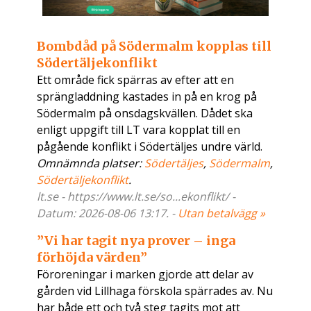
Bombdåd på Södermalm kopplas till
Södertäljekonflikt
Ett område fick spärras av efter att en
sprängladdning kastades in på en krog på
Södermalm på onsdagskvällen. Dådet ska
enligt uppgift till LT vara kopplat till en
pågående konflikt i Södertäljes undre värld.
Omnämnda platser:
Södertäljes
,
Södermalm
,
Södertäljekonflikt
.
lt.se - https://www.lt.se/so...ekonflikt/ -
Datum: 2026-08-06 13:17. -
Utan betalvägg »
”Vi har tagit nya prover – inga
förhöjda värden”
Föroreningar i marken gjorde att delar av
gården vid Lillhaga förskola spärrades av. Nu
har både ett och två steg tagits mot att