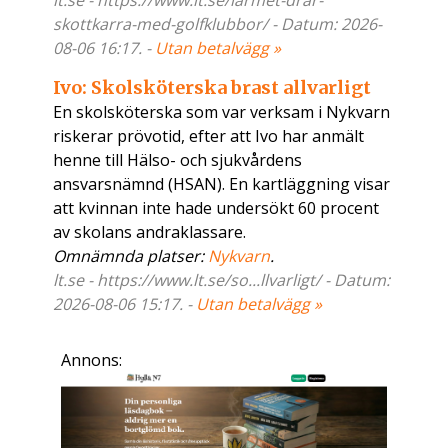
lt.se - https://www.lt.se/larmet-drar-
skottkarra-med-golfklubbor/ - Datum: 2026-
08-06 16:17. -
Utan betalvägg »
Ivo: Skolsköterska brast allvarligt
En skolsköterska som var verksam i Nykvarn
riskerar prövotid, efter att Ivo har anmält
henne till Hälso- och sjukvårdens
ansvarsnämnd (HSAN). En kartläggning visar
att kvinnan inte hade undersökt 60 procent
av skolans andraklassare.
Omnämnda platser:
Nykvarn
.
lt.se - https://www.lt.se/so...llvarligt/ - Datum:
2026-08-06 15:17. -
Utan betalvägg »
Annons: