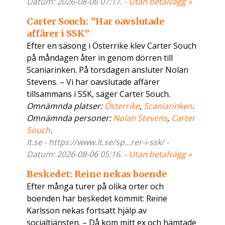
Datum: 2026-08-06 07:17. -
Utan betalvägg »
Carter Souch: ”Har oavslutade
affärer i SSK”
Efter en säsong i Österrike klev Carter Souch
på måndagen åter in genom dörren till
Scaniarinken. På torsdagen ansluter Nolan
Stevens. – Vi har oavslutade affärer
tillsammans i SSK, säger Carter Souch.
Omnämnda platser:
Österrike
,
Scaniarinken
.
Omnämnda personer:
Nolan Stevens
,
Carter
Souch
.
lt.se - https://www.lt.se/sp...rer-i-ssk/ -
Datum: 2026-08-06 05:16. -
Utan betalvägg »
Beskedet: Reine nekas boende
Efter många turer på olika orter och
boenden har beskedet kommit: Reine
Karlsson nekas fortsatt hjälp av
socialtjänsten. – Då kom mitt ex och hämtade