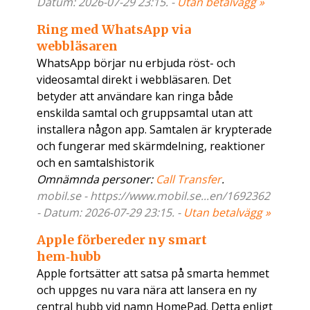
Datum: 2026-07-29 23:15. -
Utan betalvägg »
Ring med WhatsApp via
webbläsaren
WhatsApp börjar nu erbjuda röst- och
videosamtal direkt i webbläsaren. Det
betyder att användare kan ringa både
enskilda samtal och gruppsamtal utan att
installera någon app. Samtalen är krypterade
och fungerar med skärmdelning, reaktioner
och en samtalshistorik
Omnämnda personer:
Call Transfer
.
mobil.se - https://www.mobil.se...en/1692362
- Datum: 2026-07-29 23:15. -
Utan betalvägg »
Apple förbereder ny smart
hem‑hubb
Apple fortsätter att satsa på smarta hemmet
och uppges nu vara nära att lansera en ny
central hubb vid namn HomePad. Detta enligt