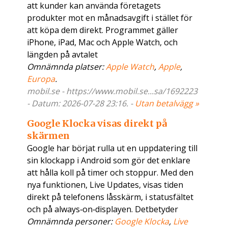
att kunder kan använda företagets
produkter mot en månadsavgift i stället för
att köpa dem direkt. Programmet gäller
iPhone, iPad, Mac och Apple Watch, och
längden på avtalet
Omnämnda platser:
Apple Watch
,
Apple
,
Europa
.
mobil.se - https://www.mobil.se...sa/1692223
- Datum: 2026-07-28 23:16. -
Utan betalvägg »
Google Klocka visas direkt på
skärmen
Google har börjat rulla ut en uppdatering till
sin klockapp i Android som gör det enklare
att hålla koll på timer och stoppur. Med den
nya funktionen, Live Updates, visas tiden
direkt på telefonens låsskärm, i statusfältet
och på always‑on‑displayen. Detbetyder
Omnämnda personer:
Google Klocka
,
Live