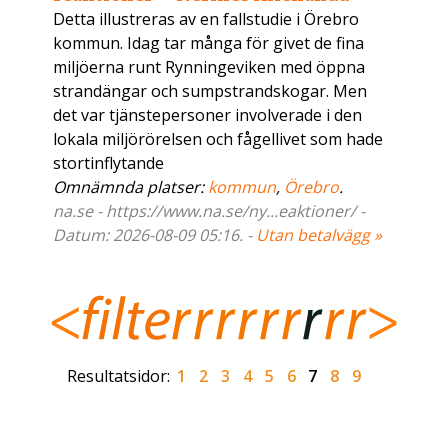
Detta illustreras av en fallstudie i Örebro
kommun. Idag tar många för givet de fina
miljöerna runt Rynningeviken med öppna
strandängar och sumpstrandskogar. Men
det var tjänstepersoner involverade i den
lokala miljörörelsen och fågellivet som hade
stortinflytande
Omnämnda platser:
kommun
,
Örebro
.
na.se - https://www.na.se/ny...eaktioner/ -
Datum: 2026-08-09 05:16. -
Utan betalvägg »
Resultatsidor:
1
2
3
4
5
6
7
8
9