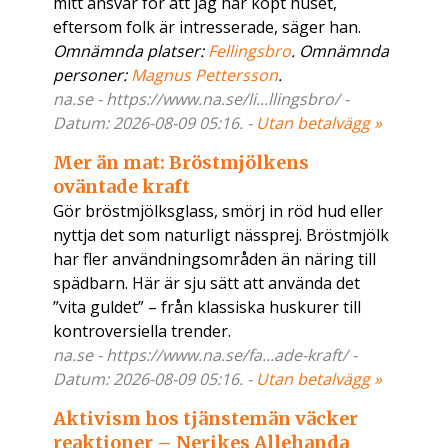
mitt ansvar för att jag har köpt huset,
eftersom folk är intresserade, säger han.
Omnämnda platser:
Fellingsbro
. Omnämnda
personer:
Magnus Pettersson
.
na.se - https://www.na.se/li...llingsbro/ -
Datum: 2026-08-09 05:16. -
Utan betalvägg »
Mer än mat: Bröstmjölkens
oväntade kraft
Gör bröstmjölksglass, smörj in röd hud eller
nyttja det som naturligt nässprej. Bröstmjölk
har fler användningsområden än näring till
spädbarn. Här är sju sätt att använda det
”vita guldet” – från klassiska huskurer till
kontroversiella trender.
na.se - https://www.na.se/fa...ade-kraft/ -
Datum: 2026-08-09 05:16. -
Utan betalvägg »
Aktivism hos tjänstemän väcker
reaktioner – Nerikes Allehanda