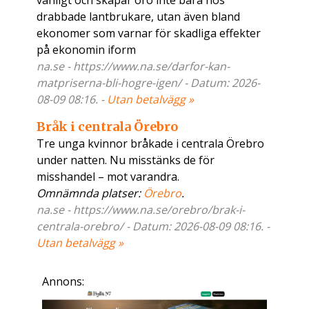
vanligt och skapar oro inte bara hos
drabbade lantbrukare, utan även bland
ekonomer som varnar för skadliga effekter
på ekonomin iform
na.se - https://www.na.se/darfor-kan-
matpriserna-bli-hogre-igen/ - Datum: 2026-
08-09 08:16. -
Utan betalvägg »
Bråk i centrala Örebro
Tre unga kvinnor bråkade i centrala Örebro
under natten. Nu misstänks de för
misshandel – mot varandra.
Omnämnda platser:
Örebro
.
na.se - https://www.na.se/orebro/brak-i-
centrala-orebro/ - Datum: 2026-08-09 08:16. -
Utan betalvägg »
Annons: