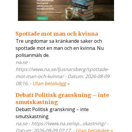
Spottade mot man och kvinna
Tre ungdomar sa kränkande saker och
spottade mot en man och en kvinna. Nu
polisanmäls de.
na.se -
https://www.na.se/ljusnarsberg/spottade-
mot-man-och-kvinna/ - Datum: 2026-08-09
08:16. -
Utan betalvägg »
Debatt Politisk granskning – inte
smutskastning
Debatt Politisk granskning – inte
smutskastning
na.se - https://www.na.se/op...skastning/ -
Datum: 2026-08-09 07:17. -
Utan betalvägg »