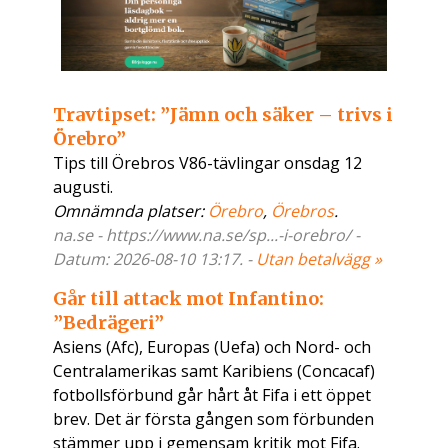
Travtipset: ”Jämn och säker – trivs i
Örebro”
Tips till Örebros V86-tävlingar onsdag 12
augusti.
Omnämnda platser:
Örebro
,
Örebros
.
na.se - https://www.na.se/sp...-i-orebro/ -
Datum: 2026-08-10 13:17. -
Utan betalvägg »
Går till attack mot Infantino:
”Bedrägeri”
Asiens (Afc), Europas (Uefa) och Nord- och
Centralamerikas samt Karibiens (Concacaf)
fotbollsförbund går hårt åt Fifa i ett öppet
brev. Det är första gången som förbunden
stämmer upp i gemensam kritik mot Fifa.