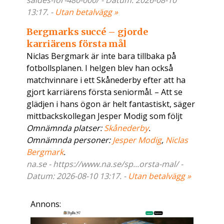
saldes-for-480-000/ - Datum: 2026-08-10
13:17. -
Utan betalvägg »
Bergmarks succé – gjorde
karriärens första mål
Niclas Bergmark är inte bara tillbaka på
fotbollsplanen. I helgen blev han också
matchvinnare i ett Skånederby efter att ha
gjort karriärens första seniormål. – Att se
glädjen i hans ögon är helt fantastiskt, säger
mittbackskollegan Jesper Modig som följt
Omnämnda platser:
Skånederby
.
Omnämnda personer:
Jesper Modig
,
Niclas
Bergmark
.
na.se - https://www.na.se/sp...orsta-mal/ -
Datum: 2026-08-10 13:17. -
Utan betalvägg »
Annons: