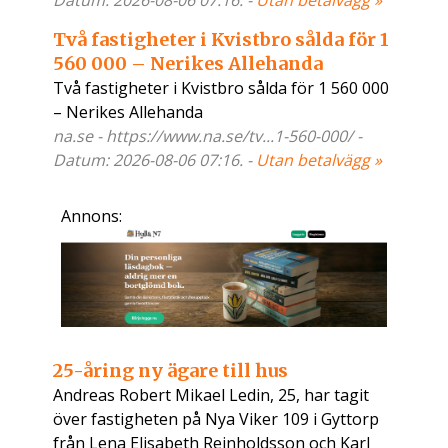
Datum: 2026-08-06 07:16. -
Utan betalvägg »
Två fastigheter i Kvistbro sålda för 1
560 000 – Nerikes Allehanda
Två fastigheter i Kvistbro sålda för 1 560 000
– Nerikes Allehanda
na.se - https://www.na.se/tv...1-560-000/ -
Datum: 2026-08-06 07:16. -
Utan betalvägg »
Annons:
25-åring ny ägare till hus
Andreas Robert Mikael Ledin, 25, har tagit
över fastigheten på Nya Viker 109 i Gyttorp
från Lena Elisabeth Reinholdsson och Karl