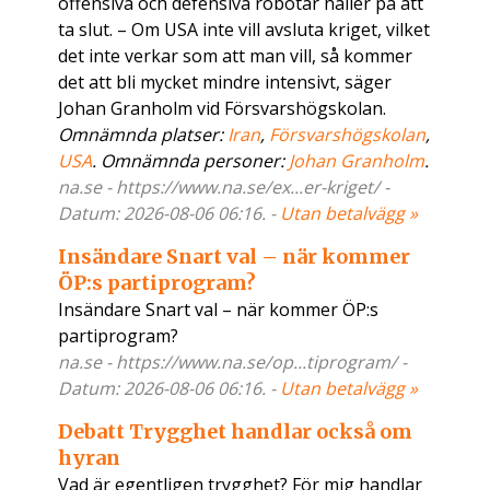
offensiva och defensiva robotar håller på att
ta slut. – Om USA inte vill avsluta kriget, vilket
det inte verkar som att man vill, så kommer
det att bli mycket mindre intensivt, säger
Johan Granholm vid Försvarshögskolan.
Omnämnda platser:
Iran
,
Försvarshögskolan
,
USA
. Omnämnda personer:
Johan Granholm
.
na.se - https://www.na.se/ex...er-kriget/ -
Datum: 2026-08-06 06:16. -
Utan betalvägg »
Insändare Snart val – när kommer
ÖP:s partiprogram?
Insändare Snart val – när kommer ÖP:s
partiprogram?
na.se - https://www.na.se/op...tiprogram/ -
Datum: 2026-08-06 06:16. -
Utan betalvägg »
Debatt Trygghet handlar också om
hyran
Vad är egentligen trygghet? För mig handlar