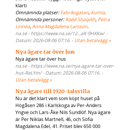
klarti
Omnämnda platser:
Fabriksgatan
,
Kumla
.
Omnämnda personer:
Raéd Shaqdih
,
Petra
Linnéa
,
Anna Magdalena Larsson
.
na.se - https://www.na.se/12...alt-9HXKw/ -
Datum: 2026-08-06 07:16. -
Utan betalvägg »
Nya ägare tar över hus
Nya ägare tar över hus
na.se - https://www.na.se/nya-agare-tar-over-
hus-ReLYm/ - Datum: 2026-08-06 07:16. -
Utan betalvägg »
Nya ägare till 1920-talsvilla
Nu är det klart vem som köpt huset på
Högåsen 286 i Karlskoga av Per-Anders
Yngve och Lars-Åke Nils Sundlöf. Nya ägare
är Per Niklas Martnell, 46, och Sofia
Magdalena Edel, 41. Priset blev 650 000