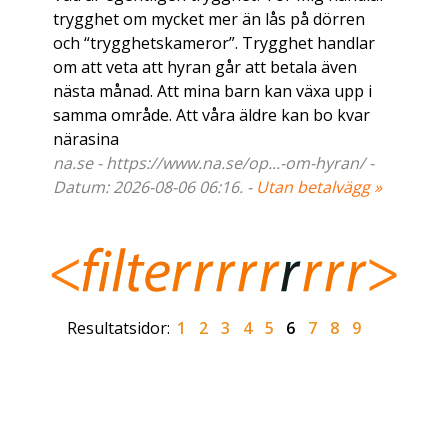
trygghet om mycket mer än lås på dörren
och “trygghetskameror”. Trygghet handlar
om att veta att hyran går att betala även
nästa månad. Att mina barn kan växa upp i
samma område. Att våra äldre kan bo kvar
närasina
na.se - https://www.na.se/op...-om-hyran/ -
Datum: 2026-08-06 06:16. -
Utan betalvägg »
Resultatsidor:
1
2
3
4
5
6
7
8
9