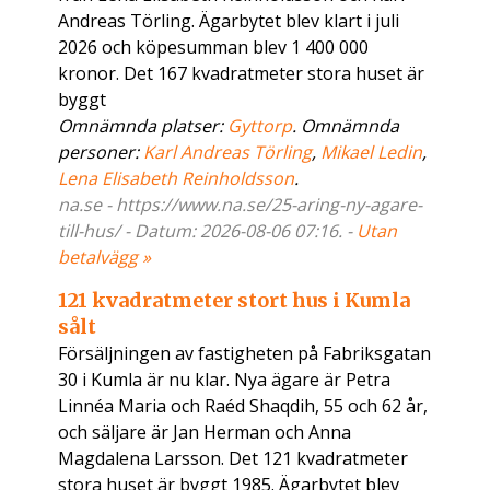
Andreas Törling. Ägarbytet blev klart i juli
2026 och köpesumman blev 1 400 000
kronor. Det 167 kvadratmeter stora huset är
byggt
Omnämnda platser:
Gyttorp
. Omnämnda
personer:
Karl Andreas Törling
,
Mikael Ledin
,
Lena Elisabeth Reinholdsson
.
na.se - https://www.na.se/25-aring-ny-agare-
till-hus/ - Datum: 2026-08-06 07:16. -
Utan
betalvägg »
121 kvadratmeter stort hus i Kumla
sålt
Försäljningen av fastigheten på Fabriksgatan
30 i Kumla är nu klar. Nya ägare är Petra
Linnéa Maria och Raéd Shaqdih, 55 och 62 år,
och säljare är Jan Herman och Anna
Magdalena Larsson. Det 121 kvadratmeter
stora huset är byggt 1985. Ägarbytet blev