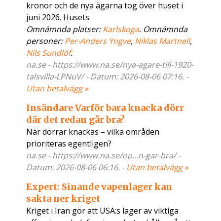
kronor och de nya ägarna tog över huset i
juni 2026. Husets
Omnämnda platser:
Karlskoga
. Omnämnda
personer:
Per-Anders Yngve
,
Niklas Martnell
,
Nils Sundlöf
.
na.se - https://www.na.se/nya-agare-till-1920-
talsvilla-LPNuV/ - Datum: 2026-08-06 07:16. -
Utan betalvägg »
Insändare Varför bara knacka dörr
där det redan går bra?
När dörrar knackas – vilka områden
prioriteras egentligen?
na.se - https://www.na.se/op...n-gar-bra/ -
Datum: 2026-08-06 06:16. -
Utan betalvägg »
Expert: Sinande vapenlager kan
sakta ner kriget
Kriget i Iran gör att USA:s lager av viktiga