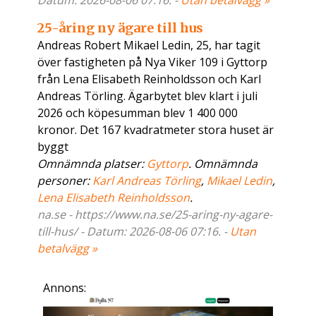
Datum: 2026-08-06 07:16. -
Utan betalvägg »
25-åring ny ägare till hus
Andreas Robert Mikael Ledin, 25, har tagit
över fastigheten på Nya Viker 109 i Gyttorp
från Lena Elisabeth Reinholdsson och Karl
Andreas Törling. Ägarbytet blev klart i juli
2026 och köpesumman blev 1 400 000
kronor. Det 167 kvadratmeter stora huset är
byggt
Omnämnda platser:
Gyttorp
. Omnämnda
personer:
Karl Andreas Törling
,
Mikael Ledin
,
Lena Elisabeth Reinholdsson
.
na.se - https://www.na.se/25-aring-ny-agare-
till-hus/ - Datum: 2026-08-06 07:16. -
Utan
betalvägg »
Annons: