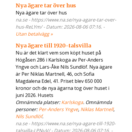
Nya ägare tar över hus
Nya ägare tar över hus
na.se - https://www.na.se/nya-agare-tar-over-
hus-ReLYm/ - Datum: 2026-08-06 07:16. -
Utan betalvägg »
Nya ägare till 1920-talsvilla
Nu är det klart vem som köpt huset på
Högåsen 286 i Karlskoga av Per-Anders
Yngve och Lars-Åke Nils Sundlöf. Nya ägare
är Per Niklas Martnell, 46, och Sofia
Magdalena Edel, 41. Priset blev 650 000
kronor och de nya ägarna tog över huset i
juni 2026. Husets
Omnämnda platser:
Karlskoga
. Omnämnda
personer:
Per-Anders Yngve
,
Niklas Martnell
,
Nils Sundlöf
.
na.se - https://www.na.se/nya-agare-till-1920-
talsvilla-LPNuV/ - Datum: 2026-08-06 07:16. -