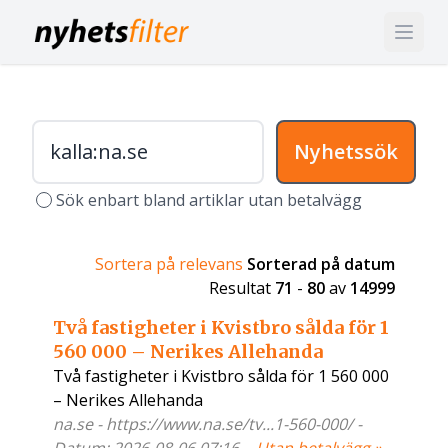
Nyhetssök
Sök enbart bland artiklar utan betalvägg
Sortera på relevans
Sorterad på datum
Resultat
71
-
80
av
14999
Två fastigheter i Kvistbro sålda för 1
560 000 – Nerikes Allehanda
Två fastigheter i Kvistbro sålda för 1 560 000
– Nerikes Allehanda
na.se - https://www.na.se/tv...1-560-000/ -