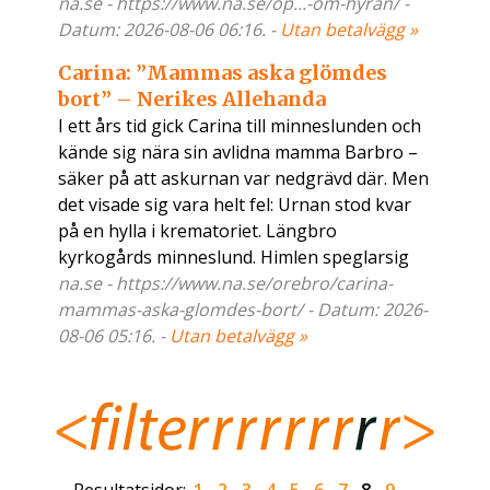
na.se - https://www.na.se/op...-om-hyran/ -
Datum: 2026-08-06 06:16. -
Utan betalvägg »
Carina: ”Mammas aska glömdes
bort” – Nerikes Allehanda
I ett års tid gick Carina till minneslunden och
kände sig nära sin avlidna mamma Barbro –
säker på att askurnan var nedgrävd där. Men
det visade sig vara helt fel: Urnan stod kvar
på en hylla i krematoriet. Längbro
kyrkogårds minneslund. Himlen speglarsig
na.se - https://www.na.se/orebro/carina-
mammas-aska-glomdes-bort/ - Datum: 2026-
08-06 05:16. -
Utan betalvägg »