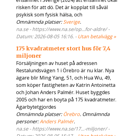
ensamhet i Sverige (2024) att ensamhet ökar
risken för att dö. Det är kopplat till såväl
psykisk som fysisk hälsa, och
Omnämnda platser:
Sverige
.
na.se - https://www.na.se/op...for-aldre/ -
Datum: 2026-08-05 16:16. -
Utan betalvägg »
175 kvadratmeter stort hus för 7,4
miljoner
Försäljningen av huset på adressen
Restalundsvägen 1 i Örebro är nu klar. Nya
ägare blir Ming Yang, 51, och Hua Wu, 49,
som köper fastigheten av Katrin Antoinetta
och Johan Anders Palmér. Huset byggdes
2005 och har en boyta på 175 kvadratmeter.
Ägarbytetgjordes
Omnämnda platser:
Örebro
. Omnämnda
personer:
Anders Palmér
.
na.se - https://www.na.se/17...-miljoner/ -