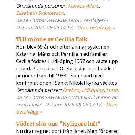
Omnämnda personer:
Markus Allard
,
Elisabeth Svantesson
.
na.se - https://www.na.se/or...re-slaget/ -
Datum: 2026-08-05 14:17. -
Utan betalvägg »
Till minne av Cecilia Falk
Hon blev 69 år och efterlämnar syskonen
Katarina, Måns och Pernilla med familjer.
Cecilia föddes i Lidköping 1957 och växte upp
i Lund, Bjärred och Örebro, där hon bodde i
perioder fram till 1988. I samband med
konfirmationen i Sankt Nikolai kyrka väcktes
Omnämnda platser:
Örebro
,
Lidköping
,
Lund
.
na.se - https://www.na.se/familj/till-minne-av-
cecilia-falk/ - Datum: 2026-08-05 13:17. -
Utan
betalvägg »
Vädret slår om: "Kyligare luft"
Nu drar regnet bort från länet. Men förbered