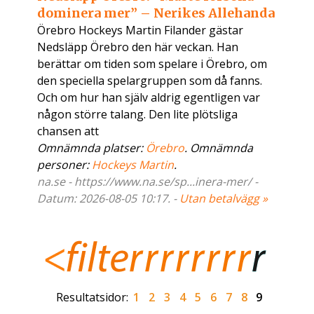
dominera mer” – Nerikes Allehanda
Örebro Hockeys Martin Filander gästar
Nedsläpp Örebro den här veckan. Han
berättar om tiden som spelare i Örebro, om
den speciella spelargruppen som då fanns.
Och om hur han själv aldrig egentligen var
någon större talang. Den lite plötsliga
chansen att
Omnämnda platser:
Örebro
. Omnämnda
personer:
Hockeys Martin
.
na.se - https://www.na.se/sp...inera-mer/ -
Datum: 2026-08-05 10:17. -
Utan betalvägg »
Resultatsidor:
1
2
3
4
5
6
7
8
9