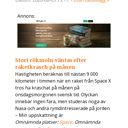
Datum: 2026-08-05 15:17. -
Utan betalvägg »
Annons:
Stort rökmoln väntas efter
raketkrasch på månen
Hastigheten beräknas till nästan 9 000
kilometer i timmen när en raket från Space X
tros ha kraschat på månen på
onsdagsmorgonen svensk tid. Olyckan
innebär ingen fara, men studeras noga av
Nasa och andra rymdintresserade på jorden.
– Min uppskattning är
Omnämnda platser:
Space
. Omnämnda