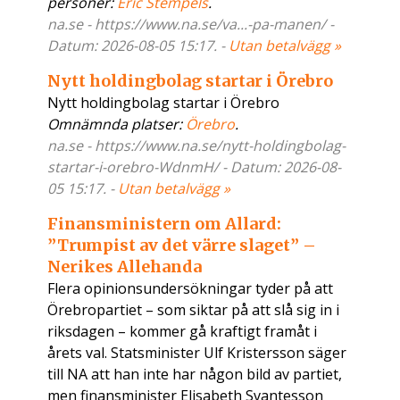
personer:
Eric Stempels
.
na.se - https://www.na.se/va...-pa-manen/ -
Datum: 2026-08-05 15:17. -
Utan betalvägg »
Nytt holdingbolag startar i Örebro
Nytt holdingbolag startar i Örebro
Omnämnda platser:
Örebro
.
na.se - https://www.na.se/nytt-holdingbolag-
startar-i-orebro-WdnmH/ - Datum: 2026-08-
05 15:17. -
Utan betalvägg »
Finansministern om Allard:
”Trumpist av det värre slaget” –
Nerikes Allehanda
Flera opinionsundersökningar tyder på att
Örebropartiet – som siktar på att slå sig in i
riksdagen – kommer gå kraftigt framåt i
årets val. Statsminister Ulf Kristersson säger
till NA att han inte har någon bild av partiet,
men finansminister Elisabeth Svantesson