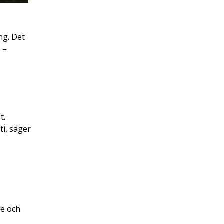
ng. Det
 –
t.
ti, säger
re och