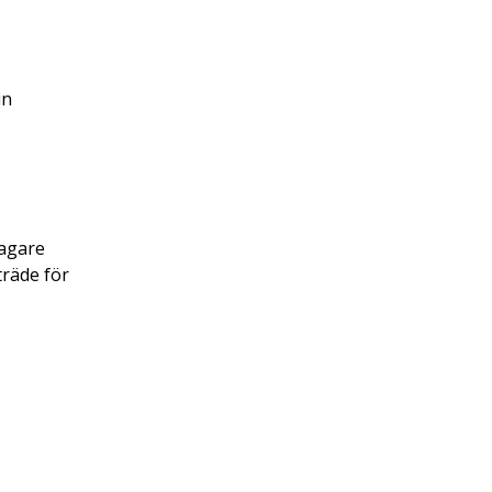
in
lagare
träde för