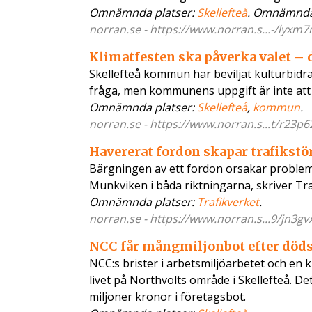
Omnämnda platser:
Skellefteå
. Omnämnda
norran.se - https://www.norran.s...-/lyxm7
Klimatfesten ska påverka valet – d
Skellefteå kommun har beviljat kulturbidra
fråga, men kommunens uppgift är inte att 
Omnämnda platser:
Skellefteå
,
kommun
.
norran.se - https://www.norran.s...t/r23p6
Havererat fordon skapar trafikstö
Bärgningen av ett fordon orsakar problem
Munkviken i båda riktningarna, skriver Tra
Omnämnda platser:
Trafikverket
.
norran.se - https://www.norran.s...9/jn3gv
NCC får mångmiljonbot efter död
NCC:s brister i arbetsmiljöarbetet och en 
livet på Northvolts område i Skellefteå. D
miljoner kronor i företagsbot.