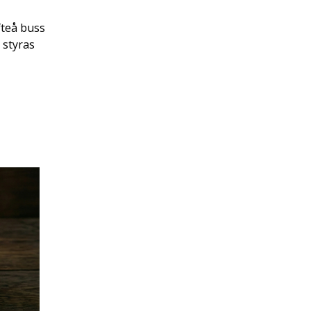
fteå buss
 styras