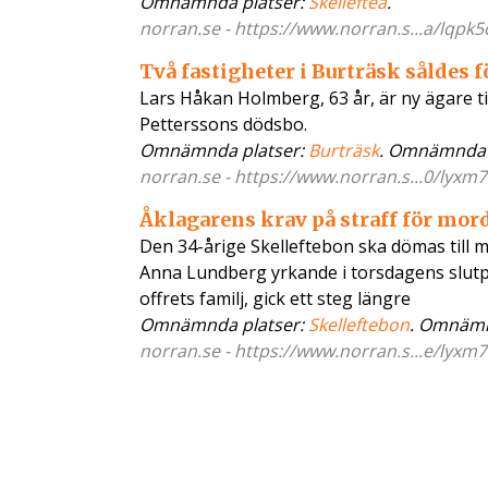
Omnämnda platser:
Skellefteå
.
norran.se - https://www.norran.s...a/lqpk5
Två fastigheter i Burträsk såldes f
Lars Håkan Holmberg, 63 år, är ny ägare til
Petterssons dödsbo.
Omnämnda platser:
Burträsk
. Omnämnda 
norran.se - https://www.norran.s...0/lyxm7
Åklagarens krav på straff för mord
Den 34-årige Skelleftebon ska dömas till m
Anna Lundberg yrkande i torsdagens slutpl
offrets familj, gick ett steg längre
Omnämnda platser:
Skelleftebon
. Omnämn
norran.se - https://www.norran.s...e/lyxm