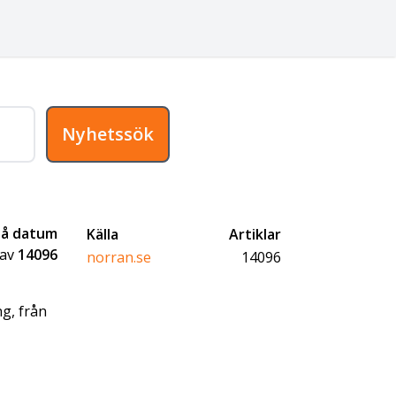
Nyhetssök
på datum
Källa
Artiklar
av
14096
norran.se
14096
ng, från