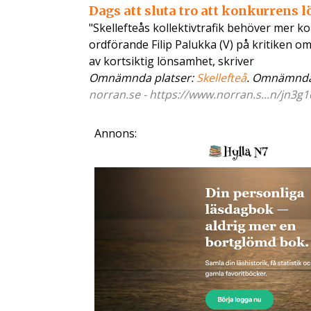
Dags att sluta tro att konkurrens 
"Skellefteås kollektivtrafik behöver mer 
ordförande Filip Palukka (V) på kritiken om 
av kortsiktig lönsamhet, skriver
Omnämnda platser:
Skellefteå
. Omnämnda
norran.se - https://www.norran.s...n/jn3g1
Annons: