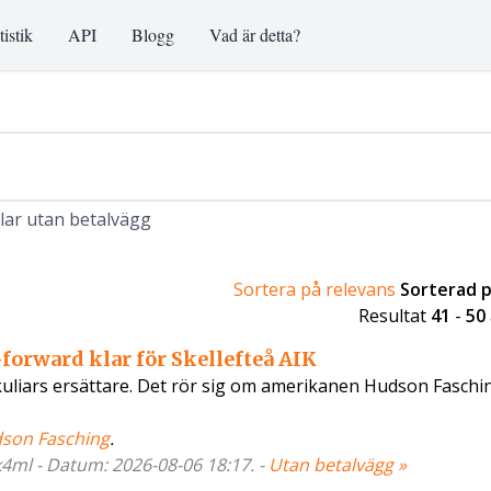
tistik
API
Blogg
Vad är detta?
klar utan betalvägg
Sortera på relevans
Sorterad 
Resultat
41
-
50
orward klar för Skellefteå AIK
Okuliars ersättare. Det rör sig om amerikanen Hudson Faschi
son Fasching
.
k4ml - Datum: 2026-08-06 18:17. -
Utan betalvägg »