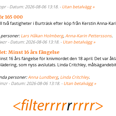
opr - Datum: 2026-08-06 13:18. -
Utan betalvägg »
ör 165 000
l två fastigheter i Burträsk efter köp från Kerstin Anna-Kar
personer:
Lars Håkan Holmberg
,
Anna-Karin Petterssons
.
wzr - Datum: 2026-08-06 13:18. -
Utan betalvägg »
et: Minst 16 års fängelse
inst 16 års fängelse för knivmordet den 18 april. Det var åk
ädering, som nyss avslutats. Linda Critchley, målsägandebi
da personer:
Anna Lundberg
,
Linda Critchley
.
7mzr - Datum: 2026-08-06 13:18. -
Utan betalvägg »