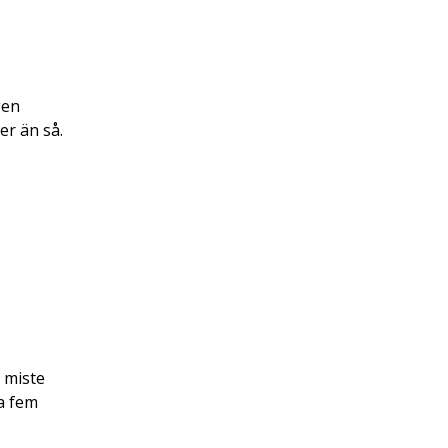
gen
er än så.
 miste
la fem