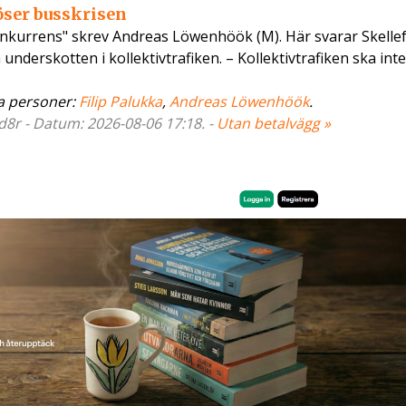
löser busskrisen
konkurrens" skrev Andreas Löwenhöök (M). Här svarar Skelle
underskotten i kollektivtrafiken. – Kollektivtrafiken ska inte
 personer:
Filip Palukka
,
Andreas Löwenhöök
.
d8r - Datum: 2026-08-06 17:18. -
Utan betalvägg »