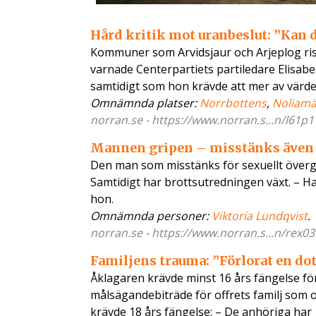
Hård kritik mot uranbeslut: ”Kan 
Kommuner som Arvidsjaur och Arjeplog risk
varnade Centerpartiets partiledare Elisab
samtidigt som hon krävde att mer av värde
Omnämnda platser:
Norrbottens
,
Noliam
norran.se - https://www.norran.s...n/l61p1
Mannen gripen – misstänks även 
Den man som misstänks för sexuellt övergr
Samtidigt har brottsutredningen växt. – Ha
hon.
Omnämnda personer:
Viktoria Lundqvist
.
norran.se - https://www.norran.s...n/rex03
Familjens trauma: ”Förlorat en dott
Åklagaren krävde minst 16 års fängelse för 
målsägandebiträde för offrets familj som o
krävde 18 års fängelse: – De anhöriga har