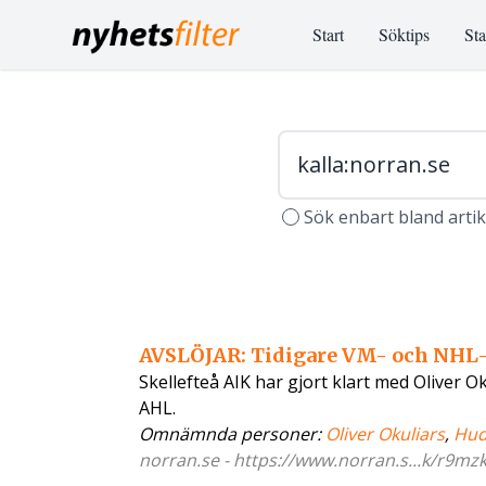
Start
Söktips
Sta
Sök enbart bland arti
AVSLÖJAR: Tidigare VM- och NHL-f
Skellefteå AIK har gjort klart med Oliver 
AHL.
Omnämnda personer:
Oliver Okuliars
,
Hud
norran.se - https://www.norran.s...k/r9mz