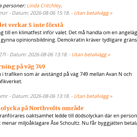
 personer:
Linda Critchley
.
mzr - Datum: 2026-08-06 15:18. -
Utan betalvägg »
et verkar S inte förstå
g till en klimatfest inför valet. Det må handla om en angelä
gynna opinionsbildning. Demokratin kräver tydligare gräns
27l - Datum: 2026-08-06 13:18. -
Utan betalvägg »
rning på väg 749
 i trafiken som är avstängd på väg 749 mellan Avan N och
fikverket.
xmr - Datum: 2026-08-06 13:18. -
Utan betalvägg »
solycka på Northvolts område
kranförares oaktsamhet ledde till dödsolyckan där en person
et menar miljöåklagare Åse Schoultz. Nu får byggjätten beta