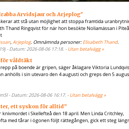
drabba Arvidsjaur och Arjeplog"
erar att stå utan möjlighet att stoppa framtida uranbrytni
eth Thand Ringqvist för när hon besökte Noliamässan i Piteå
t
ässan
,
Arjeplog
. Omnämnda personer:
Elisabeth Thand
.
19j - Datum: 2026-08-06 17:18. -
Utan betalvägg »
för våldtäkt
epp på boende är gripen, säger åklagare Viktoria Lundqvis
n anhölls i sin utevaro den 4 augusti och greps den 5 augus
m5l - Datum: 2026-08-06 16:17. -
Utan betalvägg »
er, ett syskon för alltid”
knivmordet i Skellefteå den 18 april. Men Linda Critchley,
fta med tårar i ögonen följt rättegången, gick ett steg läng