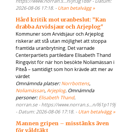
https://www.norran.s...n/jn3g1d8r - Datum:
2026-08-06 17:18. -
Utan betalvägg »
Hård kritik mot uranbeslut: ”Kan
drabba Arvidsjaur och Arjeplog"
Kommuner som Arvidsjaur och Arjeplog
riskerar att stå utan möjlighet att stoppa
framtida uranbrytning. Det varnade
Centerpartiets partiledare Elisabeth Thand
Ringqvist för när hon besökte Noliamässan i
Piteå – samtidigt som hon krävde att mer av
värdet
Omnämnda platser:
Norrbottens
,
Noliamässan
,
Arjeplog
. Omnämnda
personer:
Elisabeth Thand
.
norran.se - https://www.norran.s...n/l61p119j
- Datum: 2026-08-06 17:18. -
Utan betalvägg »
Mannen gripen – misstänks även
för våldtäkt