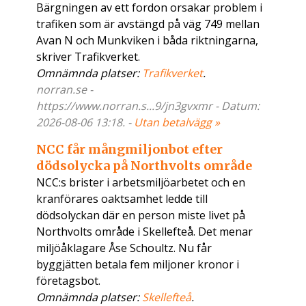
Bärgningen av ett fordon orsakar problem i
trafiken som är avstängd på väg 749 mellan
Avan N och Munkviken i båda riktningarna,
skriver Trafikverket.
Omnämnda platser:
Trafikverket
.
norran.se -
https://www.norran.s...9/jn3gvxmr - Datum:
2026-08-06 13:18. -
Utan betalvägg »
NCC får mångmiljonbot efter
dödsolycka på Northvolts område
NCC:s brister i arbetsmiljöarbetet och en
kranförares oaktsamhet ledde till
dödsolyckan där en person miste livet på
Northvolts område i Skellefteå. Det menar
miljöåklagare Åse Schoultz. Nu får
byggjätten betala fem miljoner kronor i
företagsbot.
Omnämnda platser:
Skellefteå
.