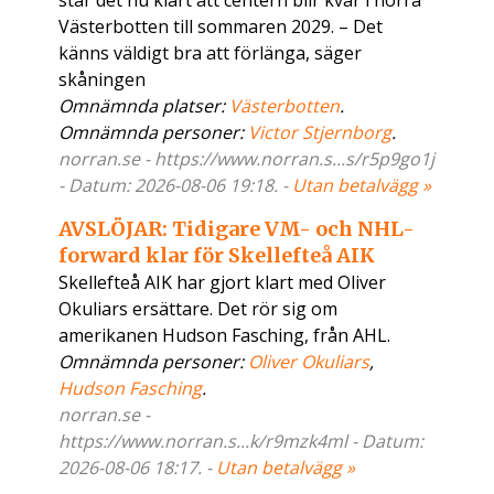
står det nu klart att centern blir kvar i norra
Västerbotten till sommaren 2029. – Det
känns väldigt bra att förlänga, säger
skåningen
Omnämnda platser:
Västerbotten
.
Omnämnda personer:
Victor Stjernborg
.
norran.se - https://www.norran.s...s/r5p9go1j
- Datum: 2026-08-06 19:18. -
Utan betalvägg »
AVSLÖJAR: Tidigare VM- och NHL-
forward klar för Skellefteå AIK
Skellefteå AIK har gjort klart med Oliver
Okuliars ersättare. Det rör sig om
amerikanen Hudson Fasching, från AHL.
Omnämnda personer:
Oliver Okuliars
,
Hudson Fasching
.
norran.se -
https://www.norran.s...k/r9mzk4ml - Datum:
2026-08-06 18:17. -
Utan betalvägg »