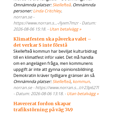
Omnämnda platser:
Skellefteå
. Omnämnda
personer:
Linda Critchley
.
norran.se -
https://www.norran.s...-/lyxm7mzr - Datum:
2026-08-06 15:18. -
Utan betalvägg »
Klimatfesten ska påverka valet –
det verkar S inte förstå
Skellefteå kommun har beviljat kulturbidrag
till en klimatfest inför valet. Det må handla
om en angelägen fråga, men kommunens
uppgift är inte att gynna opinionsbildning.
Demokratin kräver tydligare gränser än så.
Omnämnda platser:
Skellefteå
,
kommun
.
norran.se - https://www.norran.s...t/r23p627l
- Datum: 2026-08-06 13:18. -
Utan betalvägg »
Havererat fordon skapar
trafikstörning på väg 749