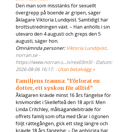
Den man som misstänks för sexuellt
övergrepp på boende är gripen, säger
åklagare Viktoria Lundqvist. Samtidigt har
brottsutredningen växt. – Han anhölls i sin
utevaro den 4 augusti och greps den 5
augusti, säger hon.
Omnämnda personer:
Viktoria Lundqvist
.
norran.se -
https://www.norran.s...n/rex03m5l - Datum:
2026-08-06 16:17. -
Utan betalvägg »
Familjens trauma: ”Förlorat en
dotter, ett syskon för alltid”
Åklagaren krävde minst 16 års fängelse för
knivmordet i Skellefteå den 18 april. Men
Linda Critchley, målsägandebiträde för
offrets familj som ofta med tårar i ögonen
följt rättegången, gick ett steg längre och
krävde 18 års fängelse: – De anhöriga har