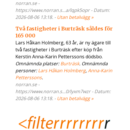
norran.se -
https://www.norran.s...a/lqpk5opr - Datum:
2026-08-06 13:18. -
Utan betalvägg »
Två fastigheter i Burträsk såldes för
165 000
Lars Håkan Holmberg, 63 år, är ny ägare till
två fastigheter i Burträsk efter köp från
Kerstin Anna-Karin Petterssons dödsbo.
Omnämnda platser:
Burträsk
. Omnämnda
personer:
Lars Håkan Holmberg
,
Anna-Karin
Petterssons
.
norran.se -
https://www.norran.s...0/lyxm7wzr - Datum:
2026-08-06 13:18. -
Utan betalvägg »