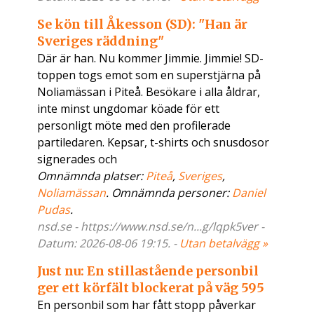
Se kön till Åkesson (SD): "Han är
Sveriges räddning"
Där är han. Nu kommer Jimmie. Jimmie! SD-
toppen togs emot som en superstjärna på
Noliamässan i Piteå. Besökare i alla åldrar,
inte minst ungdomar köade för ett
personligt möte med den profilerade
partiledaren. Kepsar, t-shirts och snusdosor
signerades och
Omnämnda platser:
Piteå
,
Sveriges
,
Noliamässan
. Omnämnda personer:
Daniel
Pudas
.
nsd.se - https://www.nsd.se/n...g/lqpk5ver -
Datum: 2026-08-06 19:15. -
Utan betalvägg »
Just nu: En stillastående personbil
ger ett körfält blockerat på väg 595
En personbil som har fått stopp påverkar