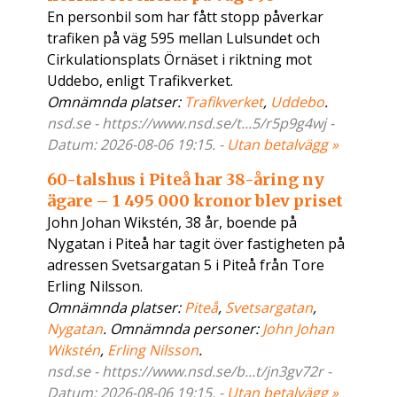
En personbil som har fått stopp påverkar
trafiken på väg 595 mellan Lulsundet och
Cirkulationsplats Örnäset i riktning mot
Uddebo, enligt Trafikverket.
Omnämnda platser:
Trafikverket
,
Uddebo
.
nsd.se - https://www.nsd.se/t...5/r5p9g4wj -
Datum: 2026-08-06 19:15. -
Utan betalvägg »
60-talshus i Piteå har 38-åring ny
ägare – 1 495 000 kronor blev priset
John Johan Wikstén, 38 år, boende på
Nygatan i Piteå har tagit över fastigheten på
adressen Svetsargatan 5 i Piteå från Tore
Erling Nilsson.
Omnämnda platser:
Piteå
,
Svetsargatan
,
Nygatan
. Omnämnda personer:
John Johan
Wikstén
,
Erling Nilsson
.
nsd.se - https://www.nsd.se/b...t/jn3gv72r -
Datum: 2026-08-06 19:15. -
Utan betalvägg »