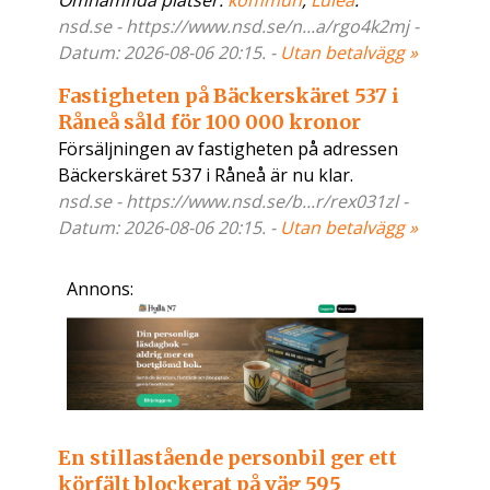
Omnämnda platser:
kommun
,
Luleå
.
nsd.se - https://www.nsd.se/n...a/rgo4k2mj -
Datum: 2026-08-06 20:15. -
Utan betalvägg »
Fastigheten på Bäckerskäret 537 i
Råneå såld för 100 000 kronor
Försäljningen av fastigheten på adressen
Bäckerskäret 537 i Råneå är nu klar.
nsd.se - https://www.nsd.se/b...r/rex031zl -
Datum: 2026-08-06 20:15. -
Utan betalvägg »
Annons:
En stillastående personbil ger ett
körfält blockerat på väg 595