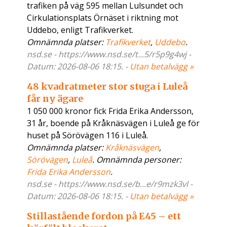
trafiken på väg 595 mellan Lulsundet och
Cirkulationsplats Örnäset i riktning mot
Uddebo, enligt Trafikverket.
Omnämnda platser:
Trafikverket
,
Uddebo
.
nsd.se - https://www.nsd.se/t...5/r5p9g4wj -
Datum: 2026-08-06 18:15. -
Utan betalvägg »
48 kvadratmeter stor stuga i Luleå
får ny ägare
1 050 000 kronor fick Frida Erika Andersson,
31 år, boende på Kråknäsvägen i Luleå ge för
huset på Sörövägen 116 i Luleå.
Omnämnda platser:
Kråknäsvägen
,
Sörövägen
,
Luleå
. Omnämnda personer:
Frida Erika Andersson
.
nsd.se - https://www.nsd.se/b...e/r9mzk3vl -
Datum: 2026-08-06 18:15. -
Utan betalvägg »
Stillastående fordon på E45 – ett