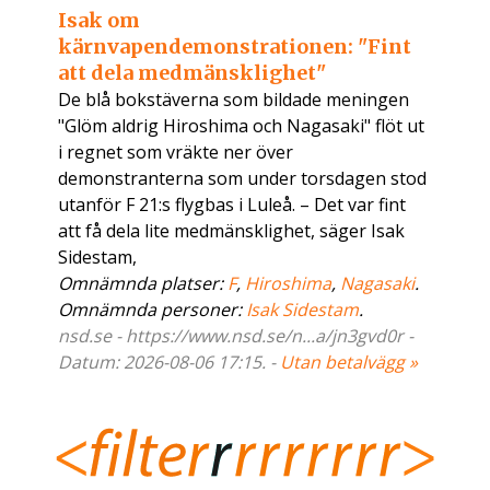
Isak om
kärnvapendemonstrationen: "Fint
att dela medmänsklighet"
De blå bokstäverna som bildade meningen
"Glöm aldrig Hiroshima och Nagasaki" flöt ut
i regnet som vräkte ner över
demonstranterna som under torsdagen stod
utanför F 21:s flygbas i Luleå. – Det var fint
att få dela lite medmänsklighet, säger Isak
Sidestam,
Omnämnda platser:
F
,
Hiroshima
,
Nagasaki
.
Omnämnda personer:
Isak Sidestam
.
nsd.se - https://www.nsd.se/n...a/jn3gvd0r -
Datum: 2026-08-06 17:15. -
Utan betalvägg »