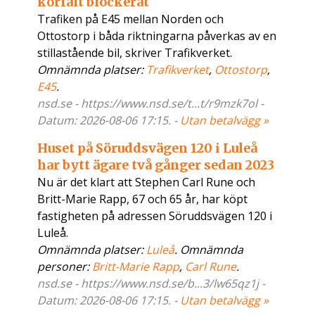
körfält blockerat
Trafiken på E45 mellan Norden och
Ottostorp i båda riktningarna påverkas av en
stillastående bil, skriver Trafikverket.
Omnämnda platser:
Trafikverket
,
Ottostorp
,
E45
.
nsd.se - https://www.nsd.se/t...t/r9mzk7ol -
Datum: 2026-08-06 17:15. -
Utan betalvägg »
Huset på Söruddsvägen 120 i Luleå
har bytt ägare två gånger sedan 2023
Nu är det klart att Stephen Carl Rune och
Britt-Marie Rapp, 67 och 65 år, har köpt
fastigheten på adressen Söruddsvägen 120 i
Luleå.
Omnämnda platser:
Luleå
. Omnämnda
personer:
Britt-Marie Rapp
,
Carl Rune
.
nsd.se - https://www.nsd.se/b...3/lw65qz1j -
Datum: 2026-08-06 17:15. -
Utan betalvägg »