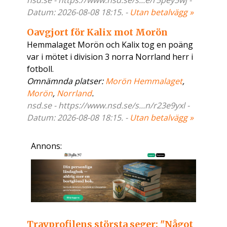
nsd.se - https://www.nsd.se/s...e/r5pey5wj -
Datum: 2026-08-08 18:15. -
Utan betalvägg »
Oavgjort för Kalix mot Morön
Hemmalaget Morön och Kalix tog en poäng
var i mötet i division 3 norra Norrland herr i
fotboll.
Omnämnda platser:
Morön Hemmalaget
,
Morön
,
Norrland
.
nsd.se - https://www.nsd.se/s...n/r23e9yxl -
Datum: 2026-08-08 18:15. -
Utan betalvägg »
Annons:
Travprofilens största seger: "Något