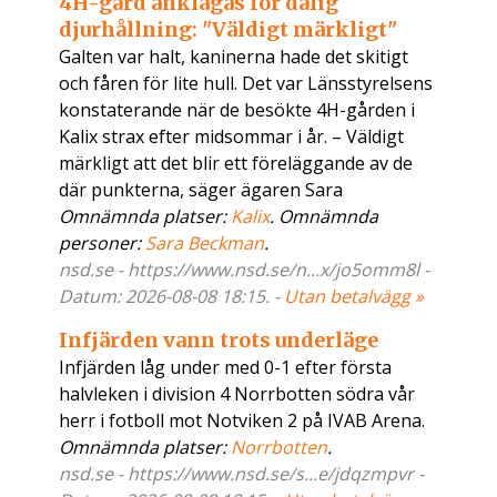
4H-gård anklagas för dålig
djurhållning: "Väldigt märkligt"
Galten var halt, kaninerna hade det skitigt
och fåren för lite hull. Det var Länsstyrelsens
konstaterande när de besökte 4H-gården i
Kalix strax efter midsommar i år. – Väldigt
märkligt att det blir ett föreläggande av de
där punkterna, säger ägaren Sara
Omnämnda platser:
Kalix
. Omnämnda
personer:
Sara Beckman
.
nsd.se - https://www.nsd.se/n...x/jo5omm8l -
Datum: 2026-08-08 18:15. -
Utan betalvägg »
Infjärden vann trots underläge
Infjärden låg under med 0-1 efter första
halvleken i division 4 Norrbotten södra vår
herr i fotboll mot Notviken 2 på IVAB Arena.
Omnämnda platser:
Norrbotten
.
nsd.se - https://www.nsd.se/s...e/jdqzmpvr -