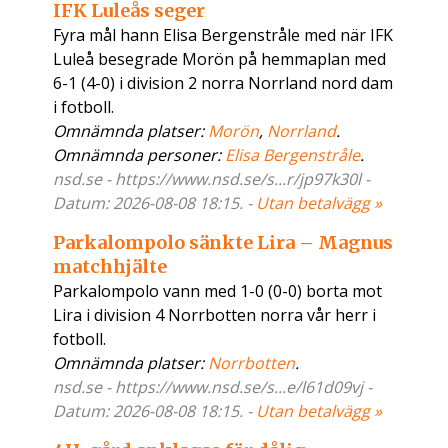
IFK Luleås seger
Fyra mål hann Elisa Bergenstråle med när IFK
Luleå besegrade Morön på hemmaplan med
6-1 (4-0) i division 2 norra Norrland nord dam
i fotboll.
Omnämnda platser:
Morön
,
Norrland
.
Omnämnda personer:
Elisa Bergenstråle
.
nsd.se - https://www.nsd.se/s...r/jp97k30l -
Datum: 2026-08-08 18:15. -
Utan betalvägg »
Parkalompolo sänkte Lira – Magnus
matchhjälte
Parkalompolo vann med 1-0 (0-0) borta mot
Lira i division 4 Norrbotten norra vår herr i
fotboll.
Omnämnda platser:
Norrbotten
.
nsd.se - https://www.nsd.se/s...e/l61d09vj -
Datum: 2026-08-08 18:15. -
Utan betalvägg »