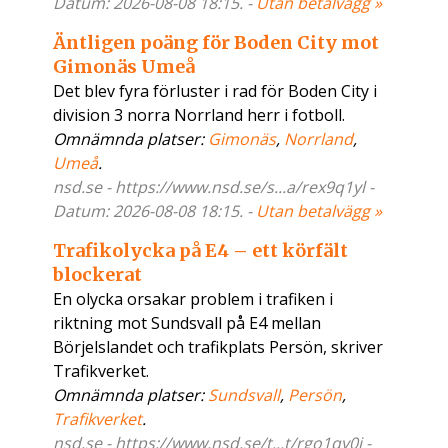
Datum: 2026-08-08 18:15. -
Utan betalvägg »
Äntligen poäng för Boden City mot
Gimonäs Umeå
Det blev fyra förluster i rad för Boden City i
division 3 norra Norrland herr i fotboll.
Omnämnda platser:
Gimonäs
,
Norrland
,
Umeå
.
nsd.se - https://www.nsd.se/s...a/rex9q1yl -
Datum: 2026-08-08 18:15. -
Utan betalvägg »
Trafikolycka på E4 – ett körfält
blockerat
En olycka orsakar problem i trafiken i
riktning mot Sundsvall på E4 mellan
Börjelslandet och trafikplats Persön, skriver
Trafikverket.
Omnämnda platser:
Sundsvall
,
Persön
,
Trafikverket
.
nsd.se - https://www.nsd.se/t...t/rgo1qy0j -