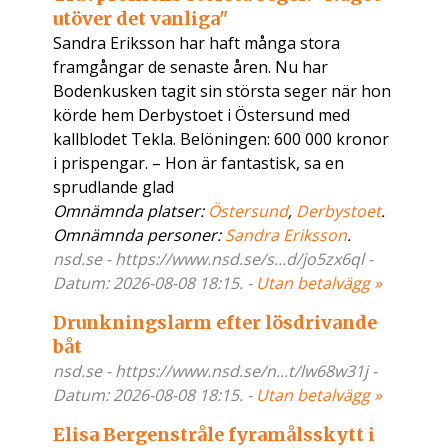
utöver det vanliga"
Sandra Eriksson har haft många stora
framgångar de senaste åren. Nu har
Bodenkusken tagit sin största seger när hon
körde hem Derbystoet i Östersund med
kallblodet Tekla. Belöningen: 600 000 kronor
i prispengar. – Hon är fantastisk, sa en
sprudlande glad
Omnämnda platser:
Östersund
,
Derbystoet
.
Omnämnda personer:
Sandra Eriksson
.
nsd.se - https://www.nsd.se/s...d/jo5zx6ql -
Datum: 2026-08-08 18:15. -
Utan betalvägg »
Drunkningslarm efter lösdrivande
båt
nsd.se - https://www.nsd.se/n...t/lw68w31j -
Datum: 2026-08-08 18:15. -
Utan betalvägg »
Elisa Bergenstråle fyramålsskytt i