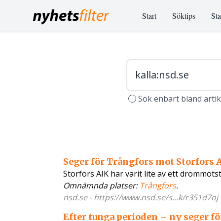
Start
Söktips
Sta
Sök enbart bland arti
Seger för Trångfors mot Storfors 
Storfors AIK har varit lite av ett drömmots
Omnämnda platser:
Trångfors
.
nsd.se - https://www.nsd.se/s...k/r351d7oj
Efter tunga perioden – ny seger fö