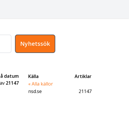
Nyhetssök
på datum
Källa
Artiklar
av
21147
« Alla källor
nsd.se
21147