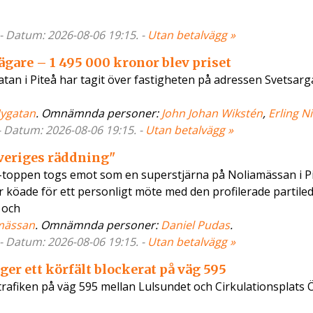
 - Datum: 2026-08-06 19:15. -
Utan betalvägg »
 ägare – 1 495 000 kronor blev priset
an i Piteå har tagit över fastigheten på adressen Svetsarga
ygatan
. Omnämnda personer:
John Johan Wikstén
,
Erling N
- Datum: 2026-08-06 19:15. -
Utan betalvägg »
Sveriges räddning"
-toppen togs emot som en superstjärna på Noliamässan i Pi
r köade för ett personligt möte med den profilerade partile
 och
mässan
. Omnämnda personer:
Daniel Pudas
.
 - Datum: 2026-08-06 19:15. -
Utan betalvägg »
 ger ett körfält blockerat på väg 595
rafiken på väg 595 mellan Lulsundet och Cirkulationsplats 