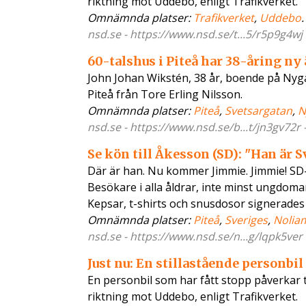
riktning mot Uddebo, enligt Trafikverket.
Omnämnda platser:
Trafikverket
,
Uddebo
.
nsd.se - https://www.nsd.se/t...5/r5p9g4wj
60-talshus i Piteå har 38-åring ny
John Johan Wikstén, 38 år, boende på Nygat
Piteå från Tore Erling Nilsson.
Omnämnda platser:
Piteå
,
Svetsargatan
,
N
nsd.se - https://www.nsd.se/b...t/jn3gv72r 
Se kön till Åkesson (SD): "Han är 
Där är han. Nu kommer Jimmie. Jimmie! SD
Besökare i alla åldrar, inte minst ungdoma
Kepsar, t-shirts och snusdosor signerades
Omnämnda platser:
Piteå
,
Sveriges
,
Nolia
nsd.se - https://www.nsd.se/n...g/lqpk5ver
Just nu: En stillastående personbil
En personbil som har fått stopp påverkar t
riktning mot Uddebo, enligt Trafikverket.