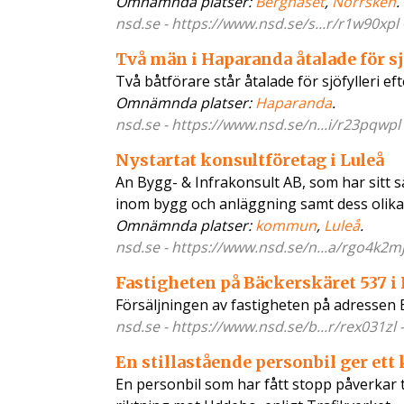
Omnämnda platser:
Bergnäset
,
Norrsken
.
nsd.se - https://www.nsd.se/s...r/r1w90xpl
Två män i Haparanda åtalade för sj
Två båtförare står åtalade för sjöfylleri e
Omnämnda platser:
Haparanda
.
nsd.se - https://www.nsd.se/n...i/r23pqwpl
Nystartat konsultföretag i Luleå
An Bygg- & Infrakonsult AB, som har sitt s
inom bygg och anläggning samt dess olika
Omnämnda platser:
kommun
,
Luleå
.
nsd.se - https://www.nsd.se/n...a/rgo4k2mj
Fastigheten på Bäckerskäret 537 i
Försäljningen av fastigheten på adressen B
nsd.se - https://www.nsd.se/b...r/rex031zl 
En stillastående personbil ger ett 
En personbil som har fått stopp påverkar t