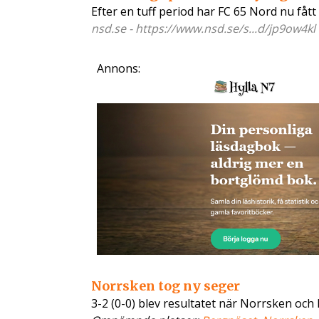
Efter en tuff period har FC 65 Nord nu fått
nsd.se - https://www.nsd.se/s...d/jp9ow4kl
Annons:
Norrsken tog ny seger
3-2 (0-0) blev resultatet när Norrsken oc