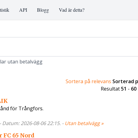
tistik
API
Blogg
Vad är detta?
klar utan betalvägg
Sortera på relevans
Sorterad 
Resultat
51
-
60
AIK
tånd för Trångfors.
 - Datum: 2026-08-06 22:15. -
Utan betalvägg »
r FC 65 Nord