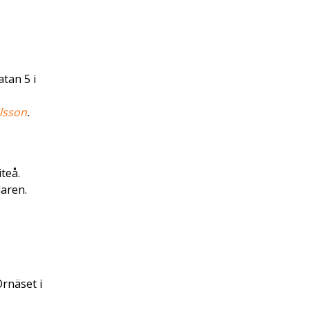
tan 5 i
ilsson
.
teå.
daren.
Örnäset i