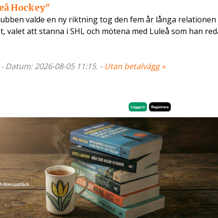
uleå Hockey"
lubben valde en ny riktning tog den fem år långa relationen 
, valet att stanna i SHL och mötena med Luleå som han re
 - Datum: 2026-08-05 11:15. -
Utan betalvägg »