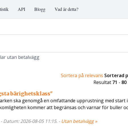
tistik
API
Blogg
Vad är detta?
klar utan betalvägg
Sortera på relevans
Sorterad 
Resultat
71
-
80
ögsta bärighetsklass"
larken ska genomgå en omfattande upprustning med start i 
amkomligheten kommer att begränsas och varnar för buller 
 - Datum: 2026-08-05 11:15. -
Utan betalvägg »