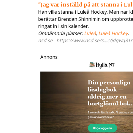
"Jag var inställd på att stanna i L
Han ville stanna i Luleå Hockey. Men när k
berättar Brendan Shinnimin om uppbrottet
ringat in i sin kalender.
Omnämnda platser:
Luleå
,
Luleå Hockey
.
nsd.se - https://www.nsd.se/s...c/jdqwq31r
Annons: