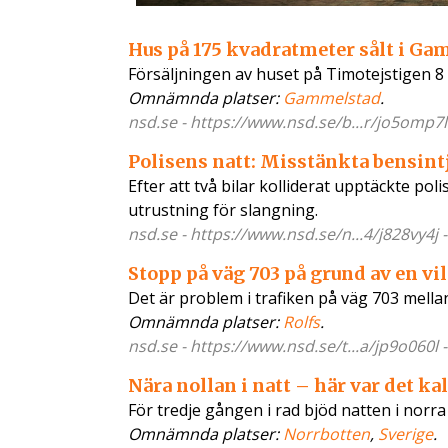
Hus på 175 kvadratmeter sålt i Ga
Försäljningen av huset på Timotejstigen 8 
Omnämnda platser:
Gammelstad
.
nsd.se - https://www.nsd.se/b...r/jo5omp7l
Polisens natt: Misstänkta bensint
Efter att två bilar kolliderat upptäckte po
utrustning för slangning.
nsd.se - https://www.nsd.se/n...4/j828vy4j 
Stopp på väg 703 på grund av en vi
Det är problem i trafiken på väg 703 mella
Omnämnda platser:
Rolfs
.
nsd.se - https://www.nsd.se/t...a/jp9o060l 
Nära nollan i natt – här var det ka
För tredje gången i rad bjöd natten i norra
Omnämnda platser:
Norrbotten
,
Sverige
.