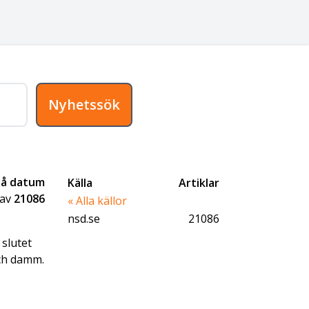
Nyhetssök
på datum
Källa
Artiklar
av
21086
« Alla källor
nsd.se
21086
slutet
och damm.