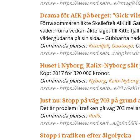
nsd.se - https://www.nsd.se/n...e/rmwg846l
Drama för AIK på berget: "Gick vil
Förra sommaren åkte Skellefteå AIK till Gau
väder. Förra veckan åkte laget till Kittelf
vädergudarna på sin sida. – Gubbarna had
Omnämnda platser:
Kittelfjäll
,
Gautosjö
. 
nsd.se - https://www.nsd.se/s...t/lqpkmxdr
Huset i Nyborg, Kalix-Nyborg sålt 
Köpt 2017 för 320 000 kronor.
Omnämnda platser:
Nyborg
,
Kalix-Nyborg
.
nsd.se - https://www.nsd.se/b...e/r1w9zk1l
Just nu: Stopp på väg 703 på grund 
Det är problem i trafiken på väg 703 mella
Omnämnda platser:
Rolfs
.
nsd.se - https://www.nsd.se/t...a/jp9o060l 
Stopp i trafiken efter älgolycka