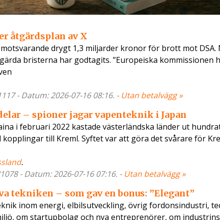
er åtgärdsplan av X
X motsvarande drygt 1,3 miljarder kronor för brott mot DSA.
 åtgärda bristerna har godtagits. ”Europeiska kommissionen 
aven
81117 - Datum: 2026-07-16 08:16. -
Utan betalvägg »
elar – spioner jagar vapenteknik i Japan
raina i februari 2022 kastade västerländska länder ut hundra
kopplingar till Kreml. Syftet var att göra det svårare för Kr
ssland
.
81078 - Datum: 2026-07-16 07:16. -
Utan betalvägg »
va tekniken – som gav en bonus: ”Elegant”
ik inom energi, elbilsutveckling, övrig fordonsindustri, te
, miljö, om startupbolag och nya entreprenörer, om industrins