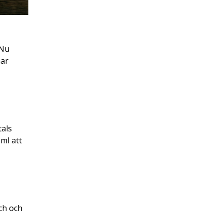
 Nu
har
tals
eml att
ch och