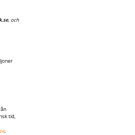
k.se
, och
ljoner
rån
sk tid,
ca
,