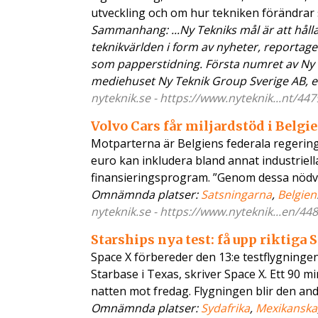
utveckling och om hur tekniken förändrar 
Sammanhang: ...Ny Tekniks mål är att håll
teknikvärlden i form av nyheter, reportage
som papperstidning. Första numret av Ny T
mediehuset Ny Teknik Group Sverige AB, ett
nyteknik.se - https://www.nyteknik...nt/44
Volvo Cars får miljardstöd i Belgi
Motparterna är Belgiens federala regering 
euro kan inkludera bland annat industriella
finansieringsprogram. ”Genom dessa nöd
Omnämnda platser:
Satsningarna
,
Belgien
nyteknik.se - https://www.nyteknik...en/44
Starships nya test: få upp riktiga S
Space X förbereder den 13:e testflygning
Starbase i Texas, skriver Space X. Ett 90 m
natten mot fredag. Flygningen blir den an
Omnämnda platser:
Sydafrika
,
Mexikanska