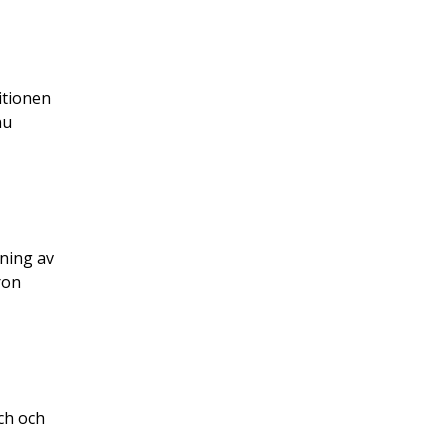
itionen
nu
ning av
ron
ch och