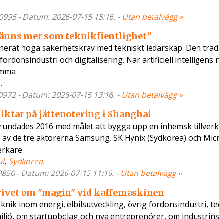
80995 - Datum: 2026-07-15 15:16. -
Utan betalvägg »
känns mer som teknikfientlighet”
inerat höga säkerhetskrav med tekniskt ledarskap. Den trad
rdonsindustri och digitalisering. När artificiell intelligens 
amma
a
.
80972 - Datum: 2026-07-15 13:16. -
Utan betalvägg »
iktar på jättenotering i Shanghai
ndades 2016 med målet att bygga upp en inhemsk tillverk
 av de tre aktörerna Samsung, SK Hynix (Sydkorea) och Mic
verkare
ul
,
Sydkorea
.
80850 - Datum: 2026-07-15 11:16. -
Utan betalvägg »
rivet om "magin" vid kaffemaskinen
ik inom energi, elbilsutveckling, övrig fordonsindustri, te
, miljö, om startupbolag och nya entreprenörer, om industrins