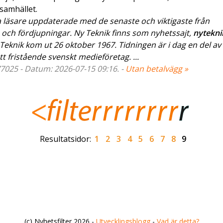
samhället.
a läsare uppdaterade med de senaste och viktigaste från
 och fördjupningar. Ny Teknik finns som nyhetssajt,
nytekni
eknik kom ut 26 oktober 1967. Tidningen är i dag en del av
 fristående svenskt medieföretag. ...
77025 - Datum: 2026-07-15 09:16. -
Utan betalvägg »
Resultatsidor:
1
2
3
4
5
6
7
8
9
(c) Nyhetsfilter 2026 -
Utvecklingsblogg
-
Vad är detta?