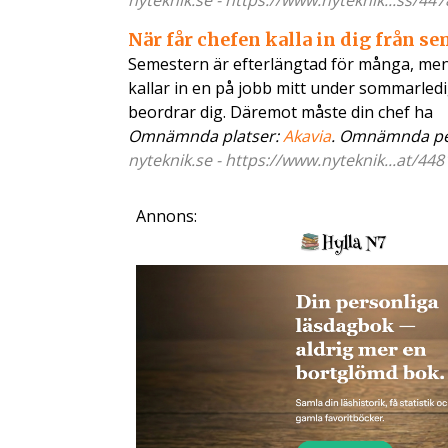
nyteknik.se - https://www.nyteknik...ss/44
När får chefen kalla in dig från s
Semestern är efterlängtad för många, men 
kallar in en på jobb mitt under sommarledi
beordrar dig. Däremot måste din chef ha
Omnämnda platser:
Akavia
. Omnämnda pe
nyteknik.se - https://www.nyteknik...at/44
Annons: