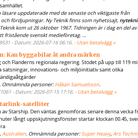
samhället.
a läsare uppdaterade med de senaste och viktigaste från
 och fördjupningar. Ny Teknik finns som nyhetssajt,
nytekni
eknik kom ut 26 oktober 1967. Tidningen är i dag en del av
 fristående svenskt medieföretag. ...
79531 - Datum: 2026-07-16 06:16. -
Utan betalvägg »
en: Kan bygga bilar åt andra märken
och Flanderns regionala regering. Stödet på upp till 119 mi
 satsningar, innovations- och miljöinitiativ samt olika
vändigaåtgärder
. Omnämnda personer:
Håkan Samuelsson
.
81061 - Datum: 2026-07-15 17:16. -
Utan betalvägg »
tarlink-satelliter
en av Starship. Den väntas genomföras senare denna vecka f
inuter långt uppskjutningsfönster startar klockan 00.45, sven
dra
,
Australien
. Omnämnda personer:
Super Heavy
,
Ars Techni