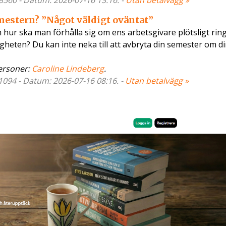
78560 - Datum: 2026-07-16 13:16. -
Utan betalvägg »
emestern? ”Något väldigt oväntat”
hur ska man förhålla sig om ens arbetsgivare plötsligt rin
gheten? Du kan inte neka till att avbryta din semester om di
rsoner:
Caroline Lindeberg
.
81094 - Datum: 2026-07-16 08:16. -
Utan betalvägg »