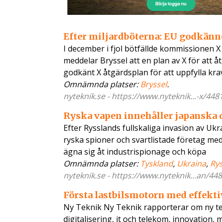
Efter miljardböterna: EU godkänn
I december i fjol bötfällde kommissionen 
meddelar Bryssel att en plan av X för att
godkänt X åtgärdsplan för att uppfylla kr
Omnämnda platser:
Bryssel
.
nyteknik.se - https://www.nyteknik...-x/44
Ryska vapen innehåller japanska d
Efter Rysslands fullskaliga invasion av Uk
ryska spioner och svartlistade företag med 
ägna sig åt industrispionage och köpa
Omnämnda platser:
Tyskland
,
Ukraina
,
Ry
nyteknik.se - https://www.nyteknik...an/44
Första lastbilsmotorn med effekti
Ny Teknik Ny Teknik rapporterar om ny tekn
digitalisering, it och telekom, innovation