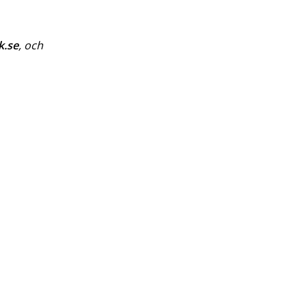
k.se
, och