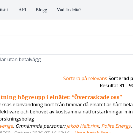
tistik
API
Blogg
Vad är detta?
klar utan betalvägg
Sortera på relevans
Sorterad 
Resultat
81
-
9
tning högre upp i elnätet: "Överraskade oss"
dernas elanvändning bort från timmar då elnätet är hårt bela
ffektivare och behovet av kostsamma nätförstärkningar min
forskningsbolag
verige
. Omnämnda personer:
Jakob Helbrink
,
Polite Energy
.