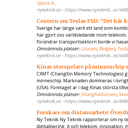
Space X.
.
nyteknik.se - https://www.nyteknik...er/44
Centern om Teslas FSD: ”Det här 
Sverige har länge varit ett land som komb
har gjort oss världsledande inom telekom, fo
förändrar transportsektorn borde vi has
Omnämnda platser:
Litauen
,
Belgien
,
Tesl
nyteknik.se - https://www.nyteknik...et/44
Kinas storspelare på minneschip s
CXMT (ChangXin Memory Technologies) gru
minneschip. Marknaden domineras i övrigt
(USA). Företaget är i dag Kinas största till
Omnämnda platser:
Shanghaibörsen
,
Seo
nyteknik.se - https://www.nyteknik...ai/44
Forskare om distansarbete: Överd
Ny Teknik Ny Teknik rapporterar om ny tekn
digitalisering, it och telekom, innovation