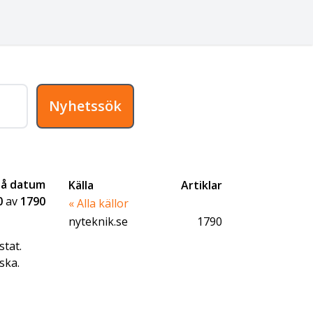
Nyhetssök
på datum
Källa
Artiklar
0
av
1790
« Alla källor
nyteknik.se
1790
stat.
ska.