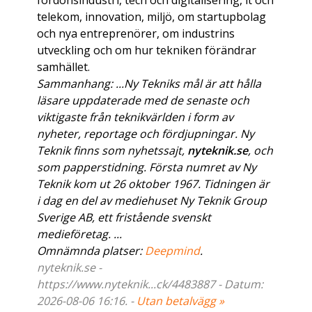
fordonsindustri, tech och digitalisering, it och
telekom, innovation, miljö, om startupbolag
och nya entreprenörer, om industrins
utveckling och om hur tekniken förändrar
samhället.
Sammanhang: ...Ny Tekniks mål är att hålla
läsare uppdaterade med de senaste och
viktigaste från teknikvärlden i form av
nyheter, reportage och fördjupningar. Ny
Teknik finns som nyhetssajt,
nyteknik.se
, och
som papperstidning. Första numret av Ny
Teknik kom ut 26 oktober 1967. Tidningen är
i dag en del av mediehuset Ny Teknik Group
Sverige AB, ett fristående svenskt
medieföretag. ...
Omnämnda platser:
Deepmind
.
nyteknik.se -
https://www.nyteknik...ck/4483887 - Datum:
2026-08-06 16:16. -
Utan betalvägg »