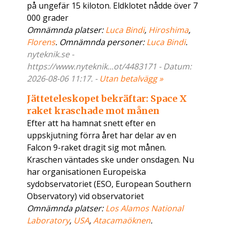
på ungefär 15 kiloton. Eldklotet nådde över 7
000 grader
Omnämnda platser:
Luca Bindi
,
Hiroshima
,
Florens
. Omnämnda personer:
Luca Bindi
.
nyteknik.se -
https://www.nyteknik...ot/4483171 - Datum:
2026-08-06 11:17. -
Utan betalvägg »
Jätteteleskopet bekräftar: Space X
raket kraschade mot månen
Efter att ha hamnat snett efter en
uppskjutning förra året har delar av en
Falcon 9-raket dragit sig mot månen.
Kraschen väntades ske under onsdagen. Nu
har organisationen Europeiska
sydobservatoriet (ESO, European Southern
Observatory) vid observatoriet
Omnämnda platser:
Los Alamos National
Laboratory
,
USA
,
Atacamaöknen
.