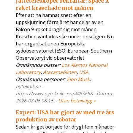
Jätteteleskopet bekräftar: Space X
raket kraschade mot månen
Efter att ha hamnat snett efter en
uppskjutning förra året har delar av en
Falcon 9-raket dragit sig mot månen.
Kraschen väntades ske under onsdagen. Nu
har organisationen Europeiska
sydobservatoriet (ESO, European Southern
Observatory) vid observatoriet
Omnämnda platser:
Los Alamos National
Laboratory
,
Atacamaöknen
,
USA
.
Omnämnda personer:
Elon Musk
.
nyteknik.se -
https://www.nyteknik...en/4483658 - Datum:
2026-08-06 08:16. -
Utan betalvägg »
Expert: USA har gjort av med tre års
produktion av robotar
Sedan kriget började för drygt fem månader