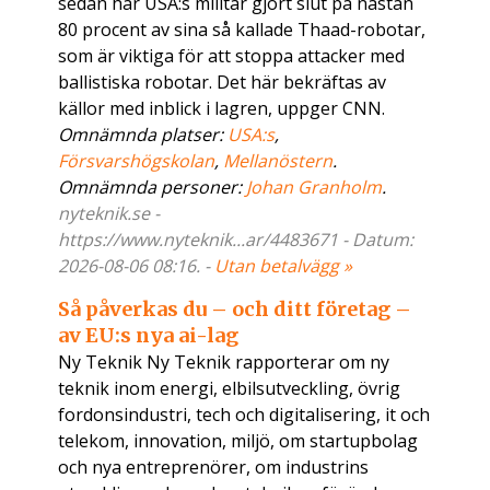
sedan har USA:s militär gjort slut på nästan
80 procent av sina så kallade Thaad-robotar,
som är viktiga för att stoppa attacker med
ballistiska robotar. Det här bekräftas av
källor med inblick i lagren, uppger CNN.
Omnämnda platser:
USA:s
,
Försvarshögskolan
,
Mellanöstern
.
Omnämnda personer:
Johan Granholm
.
nyteknik.se -
https://www.nyteknik...ar/4483671 - Datum:
2026-08-06 08:16. -
Utan betalvägg »
Så påverkas du – och ditt företag –
av EU:s nya ai-lag
Ny Teknik Ny Teknik rapporterar om ny
teknik inom energi, elbilsutveckling, övrig
fordonsindustri, tech och digitalisering, it och
telekom, innovation, miljö, om startupbolag
och nya entreprenörer, om industrins