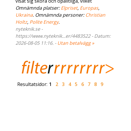
visat sig sköra och opålitliga, vilket
Omnämnda platser:
Elpriset
,
Europas
,
Ukraina
. Omnämnda personer:
Christian
Holtz
,
Polite Energy
.
nyteknik.se -
https://www.nyteknik...er/4483522 - Datum:
2026-08-05 11:16. -
Utan betalvägg »
Resultatsidor:
1
2
3
4
5
6
7
8
9