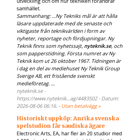
utveckling och om hur tekniken förändrar
samhället.
Sammanhang: ...Ny Tekniks mål är att hålla
läsare uppdaterade med de senaste och
viktigaste från teknikvärlden i form av
nyheter, reportage och fördjupningar. Ny
Teknik finns som nyhetssajt,
nyteknik.se
, och
som papperstidning. Första numret av Ny
Teknik kom ut 26 oktober 1967. Tidningen är
i dag en del av mediehuset Ny Teknik Group
Sverige AB, ett fristående svenskt
medieföretag. ...
nyteknik.se -
https://www.nyteknik...ag/4483502 - Datum:
2026-08-06 06:16. -
Utan betalvägg »
Historiskt uppköp: Anrika svenska
spelstudion får saudiska ägare
Electronic Arts, EA, har fler än 20 studior med