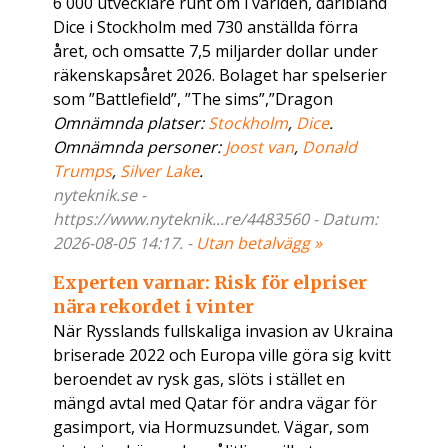
6 000 utvecklare runt om i världen, däribland
Dice i Stockholm med 730 anställda förra
året, och omsatte 7,5 miljarder dollar under
räkenskapsåret 2026. Bolaget har spelserier
som ”Battlefield”, ”The sims”,”Dragon
Omnämnda platser:
Stockholm
,
Dice
.
Omnämnda personer:
Joost van
,
Donald
Trumps
,
Silver Lake
.
nyteknik.se -
https://www.nyteknik...re/4483560 - Datum:
2026-08-05 14:17. -
Utan betalvägg »
Experten varnar: Risk för elpriser
nära rekordet i vinter
När Rysslands fullskaliga invasion av Ukraina
briserade 2022 och Europa ville göra sig kvitt
beroendet av rysk gas, slöts i stället en
mängd avtal med Qatar för andra vägar för
gasimport, via Hormuzsundet. Vägar, som