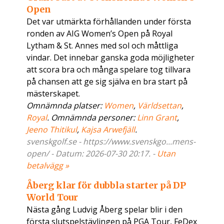
Open
Det var utmärkta förhållanden under första
ronden av AIG Women’s Open på Royal
Lytham & St. Annes med sol och måttliga
vindar. Det innebar ganska goda möjligheter
att scora bra och många spelare tog tillvara
på chansen att ge sig själva en bra start på
mästerskapet.
Omnämnda platser:
Women
,
Världsettan
,
Royal
. Omnämnda personer:
Linn Grant
,
Jeeno Thitikul
,
Kajsa Arwefjäll
.
svenskgolf.se - https://www.svenskgo...mens-
open/ - Datum: 2026-07-30 20:17. -
Utan
betalvägg »
Åberg klar för dubbla starter på DP
World Tour
Nästa gång Ludvig Åberg spelar blir i den
första slutspelstävlingen på PGA Tour, FeDex