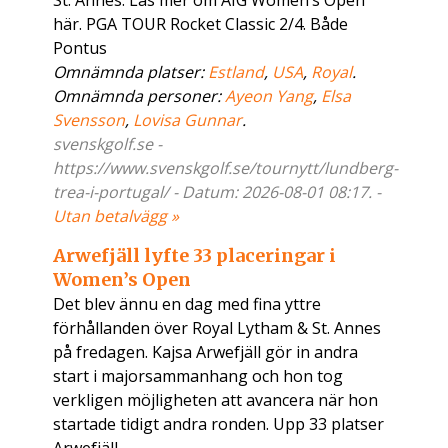
St. Annes. Läs mer om AIG Women’s Open
här. PGA TOUR Rocket Classic 2/4. Både
Pontus
Omnämnda platser:
Estland
,
USA
,
Royal
.
Omnämnda personer:
Ayeon Yang
,
Elsa
Svensson
,
Lovisa Gunnar
.
svenskgolf.se -
https://www.svenskgolf.se/tournytt/lundberg-
trea-i-portugal/ - Datum: 2026-08-01 08:17. -
Utan betalvägg »
Arwefjäll lyfte 33 placeringar i
Women’s Open
Det blev ännu en dag med fina yttre
förhållanden över Royal Lytham & St. Annes
på fredagen. Kajsa Arwefjäll gör in andra
start i majorsammanhang och hon tog
verkligen möjligheten att avancera när hon
startade tidigt andra ronden. Upp 33 platser