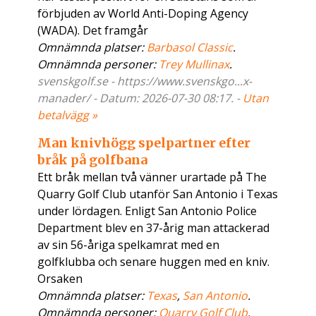
förbjuden av World Anti-Doping Agency
(WADA). Det framgår
Omnämnda platser:
Barbasol Classic
.
Omnämnda personer:
Trey Mullinax
.
svenskgolf.se - https://www.svenskgo...x-
manader/ - Datum: 2026-07-30 08:17. -
Utan
betalvägg »
Man knivhögg spelpartner efter
bråk på golfbana
Ett bråk mellan två vänner urartade på The
Quarry Golf Club utanför San Antonio i Texas
under lördagen. Enligt San Antonio Police
Department blev en 37-årig man attackerad
av sin 56-åriga spelkamrat med en
golfklubba och senare huggen med en kniv.
Orsaken
Omnämnda platser:
Texas
,
San Antonio
.
Omnämnda personer:
Quarry Golf Club
.