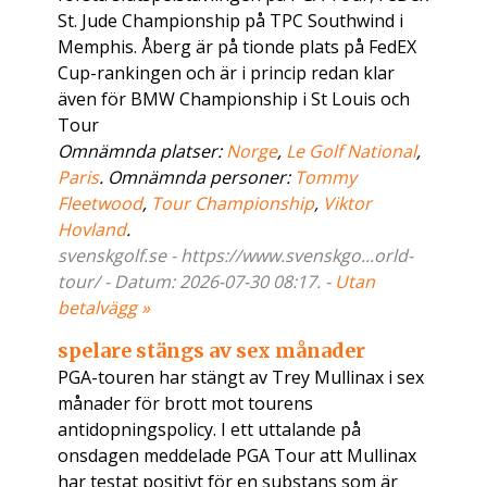
St. Jude Championship på TPC Southwind i
Memphis. Åberg är på tionde plats på FedEX
Cup-rankingen och är i princip redan klar
även för BMW Championship i St Louis och
Tour
Omnämnda platser:
Norge
,
Le Golf National
,
Paris
. Omnämnda personer:
Tommy
Fleetwood
,
Tour Championship
,
Viktor
Hovland
.
svenskgolf.se - https://www.svenskgo...orld-
tour/ - Datum: 2026-07-30 08:17. -
Utan
betalvägg »
spelare stängs av sex månader
PGA-touren har stängt av Trey Mullinax i sex
månader för brott mot tourens
antidopningspolicy. I ett uttalande på
onsdagen meddelade PGA Tour att Mullinax
har testat positivt för en substans som är