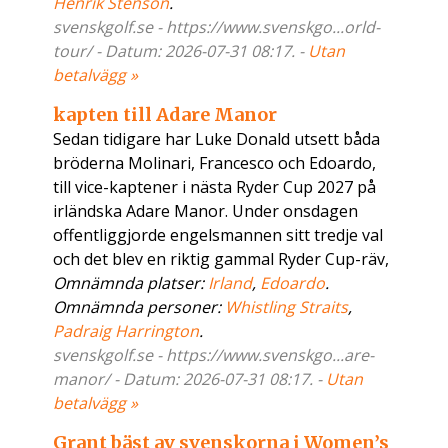
Henrik Stenson
.
svenskgolf.se - https://www.svenskgo...orld-
tour/ - Datum: 2026-07-31 08:17. -
Utan
betalvägg »
kapten till Adare Manor
Sedan tidigare har Luke Donald utsett båda
bröderna Molinari, Francesco och Edoardo,
till vice-kaptener i nästa Ryder Cup 2027 på
irländska Adare Manor. Under onsdagen
offentliggjorde engelsmannen sitt tredje val
och det blev en riktig gammal Ryder Cup-räv,
Omnämnda platser:
Irland
,
Edoardo
.
Omnämnda personer:
Whistling Straits
,
Padraig Harrington
.
svenskgolf.se - https://www.svenskgo...are-
manor/ - Datum: 2026-07-31 08:17. -
Utan
betalvägg »
Grant bäst av svenskorna i Women’s