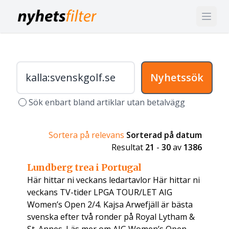
Nyhetssök
Sök enbart bland artiklar utan betalvägg
Sortera på relevans
Sorterad på datum
Resultat
21
-
30
av
1386
Lundberg trea i Portugal
Här hittar ni veckans ledartavlor Här hittar ni
veckans TV-tider LPGA TOUR/LET AIG
Women’s Open 2/4. Kajsa Arwefjäll är bästa
svenska efter två ronder på Royal Lytham &