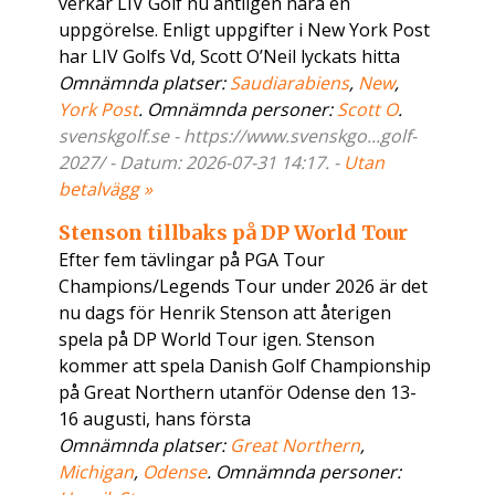
verkar LIV Golf nu äntligen nära en
uppgörelse. Enligt uppgifter i New York Post
har LIV Golfs Vd, Scott O’Neil lyckats hitta
Omnämnda platser:
Saudiarabiens
,
New
,
York Post
. Omnämnda personer:
Scott O
.
svenskgolf.se - https://www.svenskgo...golf-
2027/ - Datum: 2026-07-31 14:17. -
Utan
betalvägg »
Stenson tillbaks på DP World Tour
Efter fem tävlingar på PGA Tour
Champions/Legends Tour under 2026 är det
nu dags för Henrik Stenson att återigen
spela på DP World Tour igen. Stenson
kommer att spela Danish Golf Championship
på Great Northern utanför Odense den 13-
16 augusti, hans första
Omnämnda platser:
Great Northern
,
Michigan
,
Odense
. Omnämnda personer: