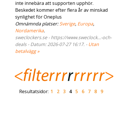
inte innebära att supporten upphör.
Beskedet kommer efter flera år av minskad
synlighet för Oneplus
Omnämnda platser:
Sverige
,
Europa
,
Nordamerika
.
sweclockers.se - https://www.sweclock...-och-
deals - Datum: 2026-07-27 16:17. -
Utan
betalvägg »
Resultatsidor:
1
2
3
4
5
6
7
8
9