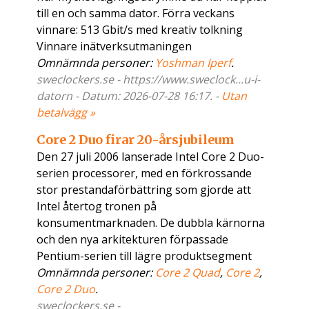
till en och samma dator. Förra veckans
vinnare: 513 Gbit/s med kreativ tolkning
Vinnare inätverksutmaningen
Omnämnda personer:
Yoshman Iperf
.
sweclockers.se - https://www.sweclock...u-i-
datorn - Datum: 2026-07-28 16:17. -
Utan
betalvägg »
Core 2 Duo firar 20-årsjubileum
Den 27 juli 2006 lanserade Intel Core 2 Duo-
serien processorer, med en förkrossande
stor prestandaförbättring som gjorde att
Intel återtog tronen på
konsumentmarknaden. De dubbla kärnorna
och den nya arkitekturen förpassade
Pentium-serien till lägre produktsegment
Omnämnda personer:
Core 2 Quad
,
Core 2
,
Core 2 Duo
.
sweclockers.se -