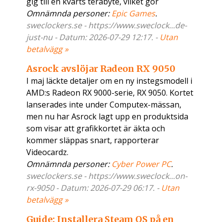
gig till en kvarts terabyte, vilket gör
Omnämnda personer:
Epic Games
.
sweclockers.se - https://www.sweclock...de-
just-nu - Datum: 2026-07-29 12:17. -
Utan
betalvägg »
Asrock avslöjar Radeon RX 9050
I maj läckte detaljer om en ny instegsmodell i
AMD:s Radeon RX 9000-serie, RX 9050. Kortet
lanserades inte under Computex-mässan,
men nu har Asrock lagt upp en produktsida
som visar att grafikkortet är äkta och
kommer släppas snart, rapporterar
Videocardz.
Omnämnda personer:
Cyber Power PC
.
sweclockers.se - https://www.sweclock...on-
rx-9050 - Datum: 2026-07-29 06:17. -
Utan
betalvägg »
Guide: Installera Steam OS på en