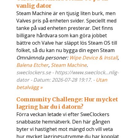
vanlig dator
Steam Machine är en tjusig liten burk, men
Valves pris på enheten svider. Speciellt med
tanke på vad enheten presterar. Det finns
billigare hårdvara som kan göra jobbet
bättre och Valve har släppt lös Steam OS till
folket, så du kan nu bygga din egen Steam
Omnämnda personer:
Wipe Device & Install
,
Balena Etcher
,
Steam Machine
.
sweclockers.se - https://www.sweclock...nlig-
dator - Datum: 2026-07-28 19:17. -
Utan
betalvägg »
Community Challenge: Hur mycket
lagring har du i datorn?
Förra veckan letade vi efter SweClockers
snabbaste hemnätverk. Den här gången
byter vi hastighet mot mängd och vill veta
hur mycket lagringsutrymme du har kopplat