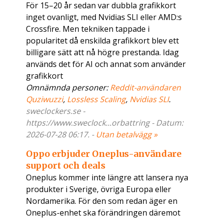
För 15–20 år sedan var dubbla grafikkort
inget ovanligt, med Nvidias SLI eller AMD:s
Crossfire. Men tekniken tappade i
popularitet då enskilda grafikkort blev ett
billigare sätt att nå högre prestanda. Idag
används det för AI och annat som använder
grafikkort
Omnämnda personer:
Reddit-användaren
Quziwuzzi
,
Lossless Scaling
,
Nvidias SLI
.
sweclockers.se -
https://www.sweclock...orbattring - Datum:
2026-07-28 06:17. -
Utan betalvägg »
Oppo erbjuder Oneplus-användare
support och deals
Oneplus kommer inte längre att lansera nya
produkter i Sverige, övriga Europa eller
Nordamerika. För den som redan äger en
Oneplus-enhet ska förändringen däremot