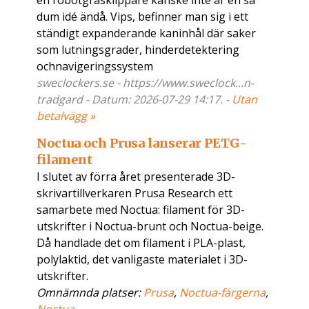
en robotgräsklippare kanske inte är en så
dum idé ändå. Vips, befinner man sig i ett
ständigt expanderande kaninhål där saker
som lutningsgrader, hinderdetektering
ochnavigeringssystem
sweclockers.se - https://www.sweclock...n-
tradgard - Datum: 2026-07-29 14:17. -
Utan
betalvägg »
Noctua och Prusa lanserar PETG-
filament
I slutet av förra året presenterade 3D-
skrivar­tillverkaren Prusa Research ett
samarbete med Noctua: filament för 3D-
utskrifter i Noctua-brunt och Noctua-beige.
Då handlade det om filament i PLA-plast,
polylaktid, det vanligaste materialet i 3D-
utskrifter.
Omnämnda platser:
Prusa
,
Noctua-färgerna
,