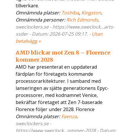
tillverkare.
Omnämnda platser:
Toshiba
,
Kingston
.
Omnämnda personer:
Rich Edmonds
.
sweclockers.se - https://www.sweclock...arts-
ssder - Datum: 2026-07-25 09:17. -
Utan
betalvägg »
AMD blickar mot Zen 8 – Florence
kommer 2028
AMD har presenterat en uppdaterad
färdplan för företagets kommande
processorarkitekturer. I samband med
lanseringen av sjätte generationens Epyc-
processorer, med kodnamnet Venice,
bekräftar företaget att Zen 7-baserade
Florence följer under 2028. Florence
Omnämnda platser:
Faenza
.
sweclockers.se -
https://www.sweclock...ommer-2028 - Datum: