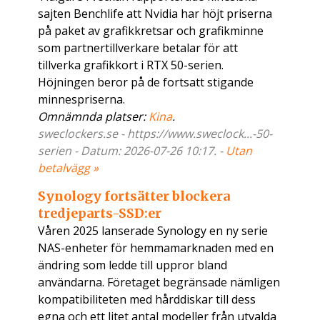
sajten Benchlife att Nvidia har höjt priserna
på paket av grafikkretsar och grafikminne
som partner­tillverkare betalar för att
tillverka grafikkort i RTX 50-serien.
Höjningen beror på de fortsatt stigande
minnespriserna.
Omnämnda platser:
Kina
.
sweclockers.se - https://www.sweclock...-50-
serien - Datum: 2026-07-26 10:17. -
Utan
betalvägg »
Synology fortsätter blockera
tredjeparts-SSD:er
Våren 2025 lanserade Synology en ny serie
NAS-enheter för hemmamarknaden med en
ändring som ledde till uppror bland
användarna. Företaget begränsade nämligen
kompatibiliteten med hårddiskar till dess
egna och ett litet antal modeller från utvalda