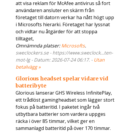
att visa reklam för McAfee antivirus så fort
användaren ansluter en skärm från
företaget till datorn verkar ha nått högt upp
i Microsofts hierarki. Företaget har lyssnat
och vidtar nu åtgärder för att stoppa
tilltaget,
Omnämnda platser:
Microsofts
.
sweclockers.se - https://www.sweclock...ten-
mot-lg - Datum: 2026-07-24 06:17. -
Utan
betalvägg »
Glorious headset spelar vidare vid
batteribyte
Glorious lanserar GHS Wireless InfinitePlay,
ett trådlöst gamingheadset som lägger stort
fokus på batteritid. I paketet ingår två
utbytbara batterier som vardera uppges
räcka i över 85 timmar, vilket ger en
sammanlagd batteritid på över 170 timmar.