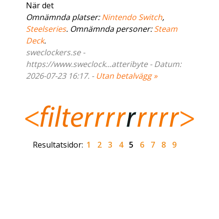
När det
Omnämnda platser:
Nintendo Switch
,
Steelseries
. Omnämnda personer:
Steam
Deck
.
sweclockers.se -
https://www.sweclock...atteribyte - Datum:
2026-07-23 16:17. -
Utan betalvägg »
Resultatsidor:
1
2
3
4
5
6
7
8
9