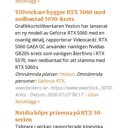
betalvägg »
Tillverkare bygger RTX 5060 med
nedbantad 5070-krets
Grafikkortstillverkaren Yeston har lanserat
en ny modell av Geforce RTX 5060 med en
ovanlig detalj, rapporterar Videocardz. RTX
5060 GAEA GC använder nämligen Nvidias
GB205-krets som vanligen återfinns i RTX
5070, men nedbantad för att stämma med
RTX 5060:s
Omnämnda platser:
Yeston
. Omnämnda
personer:
Geforce RTX
.
sweclockers.se - https://www.sweclock...5070-
krets - Datum: 2026-07-27 06:17. -
Utan
betalvägg »
Nvidia höjer priserna på RTX 50-
serien
Tidigare i veckan rapporterade kinesiska