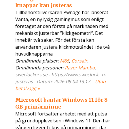
knappar kan justeras
Tillbehörstillverkaren Pwnage har lanserat
Vanta, en ny lyxig gamingmus som enligt
företaget är den första på marknaden med
mekaniskt justerbar ”klickgeometri”. Det
innebär två saker. För det första kan
användaren justera klickmotståndet i de två
huvudknapparna
Omnämnda platser:
M65
,
Corsair
.
Omnämnda personer:
Razer Mamba
.
sweclockers.se - https://www.sweclock...n-
justeras - Datum: 2026-08-04 13:17. -
Utan
betalvägg »
Microsoft bantar Windows 11 för 8
GB primärminne
Microsoft fortsätter arbetet med att putsa
på grundupplevelsen i Windows 11. Den här
gången ligger fokus på primärminnet, där