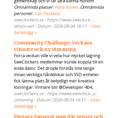
gemenskap och vi får lära känna honom
Omnämnda platser:
Heta Stolen
. Omnämnda
personer:
Van Veckans
.
sweclockers.se - https://www.sweclock...-
whois-van - Datum: 2026-08-04 18:17. -
Utan
betalvägg »
Community Challenge: Veckans
vinnare och ny utmaning
Förra veckan ville vi veta hur mycket lagring
SweClockers medlemmar kunde koppla till en
enda dator. Det dröjde förstås inte länge
innan verkliga hårddiskar och SSD-enheter
fick lämna plats åt betydligt mer kreativa
lösningar. Vinnare blir @Developer-404,
sweclockers.se - https://www.sweclock...y-
utmaning - Datum: 2026-08-04 16:17. -
Utan
betalvägg »
Pwnage lanserar mus där sensor och