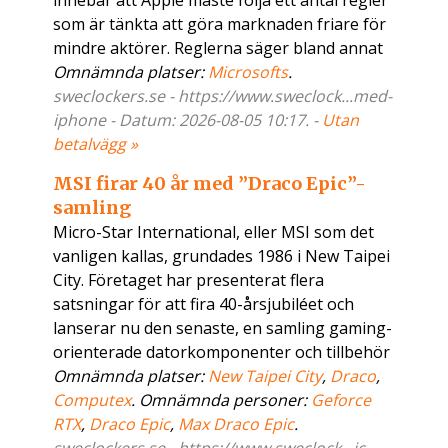
innebär att Apple måste följa ett antal regler
som är tänkta att göra marknaden friare för
mindre aktörer. Reglerna säger bland annat
Omnämnda platser:
Microsofts
.
sweclockers.se - https://www.sweclock...med-
iphone - Datum: 2026-08-05 10:17. -
Utan
betalvägg »
MSI firar 40 år med ”Draco Epic”-
samling
Micro-Star International, eller MSI som det
vanligen kallas, grundades 1986 i New Taipei
City. Företaget har presenterat flera
satsningar för att fira 40-årsjubiléet och
lanserar nu den senaste, en samling gaming-
orienterade datorkomponenter och tillbehör
Omnämnda platser:
New Taipei City
,
Draco
,
Computex
. Omnämnda personer:
Geforce
RTX
,
Draco Epic
,
Max Draco Epic
.