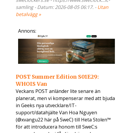
sweclockers.se - https://www.sweclock...ic-
samling - Datum: 2026-08-05 06:17. -
Utan
betalvägg »
Annons:
POST Summer Edition S01E29:
WHOIS Van
Veckans POST anländer lite senare än
planerat, men vi kompenserar med att bjuda
in Geeks nya utvecklare/IT-
support/datahjälte Van Hoa Nguyen
(@xvangu22 här på SweC) till Heta Stolen™
för att introducera honom till SweC:s