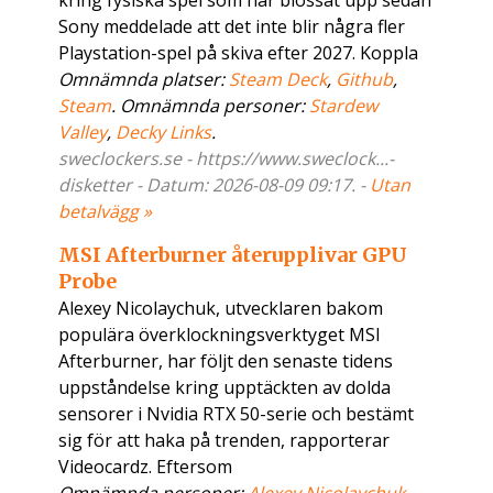
kring fysiska spel som har blossat upp sedan
Sony meddelade att det inte blir några fler
Playstation-spel på skiva efter 2027. Koppla
Omnämnda platser:
Steam Deck
,
Github
,
Steam
. Omnämnda personer:
Stardew
Valley
,
Decky Links
.
sweclockers.se - https://www.sweclock...-
disketter - Datum: 2026-08-09 09:17. -
Utan
betalvägg »
MSI Afterburner återupplivar GPU
Probe
Alexey Nicolaychuk, utvecklaren bakom
populära överklockningsverktyget MSI
Afterburner, har följt den senaste tidens
uppståndelse kring upptäckten av dolda
sensorer i Nvidia RTX 50-serie och bestämt
sig för att haka på trenden, rapporterar
Videocardz. Eftersom