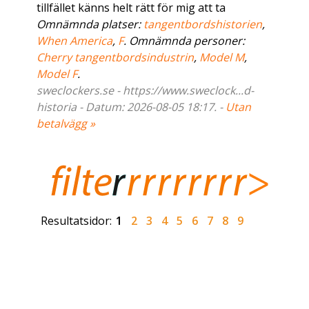
tillfället känns helt rätt för mig att ta
Omnämnda platser:
tangentbordshistorien
,
When America
,
F
. Omnämnda personer:
Cherry tangentbordsindustrin
,
Model M
,
Model F
.
sweclockers.se - https://www.sweclock...d-
historia - Datum: 2026-08-05 18:17. -
Utan
betalvägg »
Resultatsidor:
1
2
3
4
5
6
7
8
9