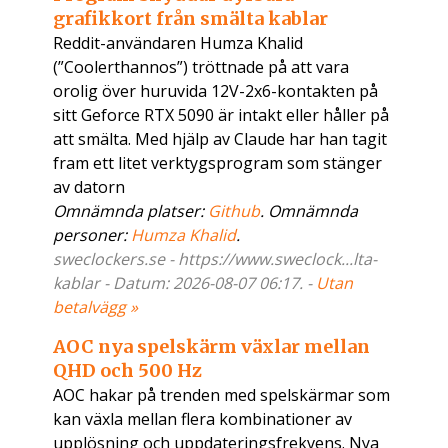
grafikkort från smälta kablar
Reddit-användaren Humza Khalid
(”Coolerthannos”) tröttnade på att vara
orolig över huruvida 12V-2x6-kontakten på
sitt Geforce RTX 5090 är intakt eller håller på
att smälta. Med hjälp av Claude har han tagit
fram ett litet verktygsprogram som stänger
av datorn
Omnämnda platser:
Github
. Omnämnda
personer:
Humza Khalid
.
sweclockers.se - https://www.sweclock...lta-
kablar - Datum: 2026-08-07 06:17. -
Utan
betalvägg »
AOC nya spelskärm växlar mellan
QHD och 500 Hz
AOC hakar på trenden med spelskärmar som
kan växla mellan flera kombinationer av
upplösning och uppdateringsfrekvens. Nya