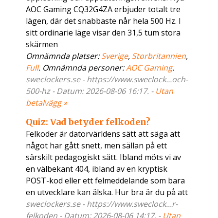
AOC Gaming CQ32G4ZA erbjuder totalt tre
lägen, där det snabbaste når hela 500 Hz. I
sitt ordinarie läge visar den 31,5 tum stora
skärmen
Omnämnda platser:
Sverige
,
Storbritannien
,
Full
. Omnämnda personer:
AOC Gaming
.
sweclockers.se - https://www.sweclock...och-
500-hz - Datum: 2026-08-06 16:17. -
Utan
betalvägg »
Quiz: Vad betyder felkoden?
Felkoder är datorvärldens sätt att säga att
något har gått snett, men sällan på ett
särskilt pedagogiskt sätt. Ibland möts vi av
en välbekant 404, ibland av en kryptisk
POST-kod eller ett felmeddelande som bara
en utvecklare kan älska. Hur bra är du på att
sweclockers.se - https://www.sweclock...r-
felkoden - Datum: 2026-08-06 14:17. -
Utan