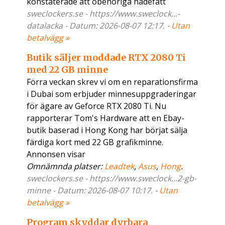
konstaterade att obehöriga hadefått
sweclockers.se - https://www.sweclock...-
datalacka - Datum: 2026-08-07 12:17. -
Utan
betalvägg »
Butik säljer moddade RTX 2080 Ti
med 22 GB minne
Förra veckan skrev vi om en reparationsfirma
i Dubai som erbjuder minnesuppgraderingar
för ägare av Geforce RTX 2080 Ti. Nu
rapporterar Tom's Hardware att en Ebay-
butik baserad i Hong Kong har börjat sälja
färdiga kort med 22 GB grafikminne.
Annonsen visar
Omnämnda platser:
Leadtek
,
Asus
,
Hong
.
sweclockers.se - https://www.sweclock...2-gb-
minne - Datum: 2026-08-07 10:17. -
Utan
betalvägg »
Program skyddar dyrbara